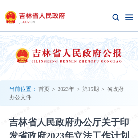
新
窗
口
打
开
无
障
碍
说
明
页
面,
当前位置：
首页
>
2023年
>
第15期
>
省政府
按
办公文件
Alt
加
波
吉林省人民政府办公厅关于印
浪
键
发省政府2023年立法工作计划
打