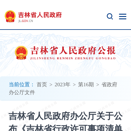
新
窗
口
打
开
无
障
碍
说
明
页
面,
当前位置：
首页
>
2023年
>
第16期
>
省政府
按
办公厅文件
Alt
加
波
吉林省人民政府办公厅关于公
浪
键
布《吉林省行政许可事项清单
打