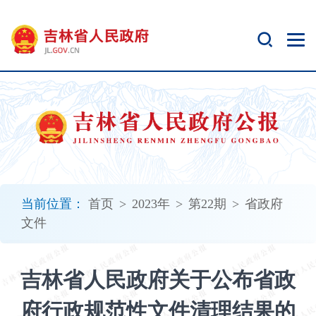
新
窗
口
打
开
无
障
碍
说
明
页
面,
当前位置：
首页
>
2023年
>
第22期
>
省政府
按
文件
Alt
加
波
吉林省人民政府关于公布省政
浪
键
府行政规范性文件清理结果的
打