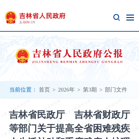
新
窗
口
打
开
无
障
碍
说
明
页
面,
当前位置：
首页
>
2026年
>
第3期
>
部门文件
按
Alt
加
吉林省民政厅 吉林省财政厅
波
浪
等部门关于提高全省困难残疾
键
打