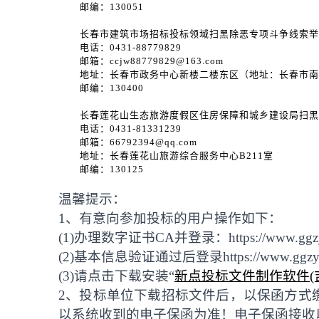
邮编：
130051
长春市建筑市场招标投标领域扫黑除恶专项斗争线索举
电话：
0431-88779829
邮箱：
ccjw88779829@163.com
地址：长春市政务中心新楼二楼东区（地址：长春市南
邮编：
130400
长春莲花山生态旅游度假区住房保障和城乡建设局扫黑
电话：
0431-81331239
邮箱：
66792394@qq.com
地址：长春莲花山旅游综合服务中心
B211室
邮编：
130125
温馨提示：
1、有意向参加投标的用户操作如下：
(1)办理数字证书CA并登录：https://www.gg
(2)基本信息验证通过后登录https://www.g
(
3
)请点击下载安装“
新点投标文件制作软件(
2、投标单位下载招标文件后，以保函方式
以系统收到的电子保函为准！电子保函接收