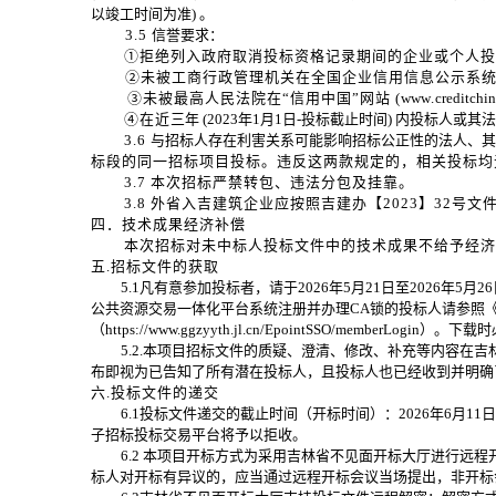
以竣工时间为准
) 。
3.
5
信誉要求
：
①
拒绝列入政府取消投标资格记录期间的企业或个人投
②
未
被工商行政管理机关在全国企业信用信息公示系
③
未
被最高人民法院在
“信用中国”网站 (
www
.
creditchi
④在
近
三年
(
2023年1月1日-投标截止时间
) 内投标人或其
3.
6
与招标人存在利害关系可能影响招标公正性的法人、其
标
段
的同一招标项目投标。违反这两款规定的，相关投标均
3.7 本次招标严禁转包、违法分包及挂靠。
3.8 外省入吉建筑企业应按照吉建办【2023】32
四．技术成果经济补
偿
本
次招标对未中标人投标文件中的技术成果不给予经济
五
.招标文件的获取
5
.1凡有意参加投标者，请于
202
6
年
5
月
21
日
至
202
6
年
5
月
26
公共资源交易一体化平台系统注册并办理CA锁的投标人请参照
（https://www.ggzyyth.jl.cn/EpointSSO/me
5
.2.本项目招标文件的质疑、澄清、修改、补充等内容在吉林省公共资源
布即视为已告知了所有潜在投标人，且投标人也已经收到并明确
六
.投标文件的递交
6
.1投标文件递交的截止时间（开标时间）：
202
6
年
6
月
11
日
子招标投标交易平台将予以拒收。
6
.2 本项目开标方式为采用吉林省不见面开标大厅进行远
标人对开标有异议的，应当通过远程开标会议当场提出，非开标