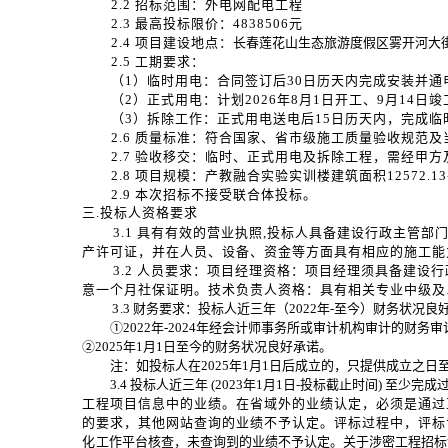
2.2 招标范围：
外电网配电工程
2.3 最高投标限价：4838506元
2.
4
项目建设地点：
长春莲花山生态旅游度假区雾开河大
2.
5
工期要求
：
（
1
）
临时用电：合同签订后
30日历天内完成安装并通
（
2
）
正式用电：计划
2026年8月1日开工、9月14
（
3
）
拆除工作：正式用电送电后
15日历天内，完成
2.
6
质量标准：符合国家、省市级施工
质量
验收规范及
2.7
验收移交：临时、正式用电及拆除工程，需经甲方
2.8 项目规模：产教融合实验实训楼建筑面积12572.
2
.9
本次招标不接受联合体投标。
三
.投标人资格要
求
3
.1
具有有效的营业执照
,
投标人具备建设行政主管部
产许可证，并在人员、设备、资金等方面具有相应的施工能
3
.2
人员要
求：项目经理资格：项目经理须具备建设行
意一个月社保证明。
技术负责人
资格
：
具有相关专业中级及
3
.3
财务要求：
投标人近三年（
202
2
年
-至今）财务状况良
①2022年-2024年经会计师事务所或审计机构审计的财务
②2025年1月1日至今的财务状况良好承诺。
注：如投标人在
2025年1月1日后成立的
，只提供成立之日
3.4 投标人近三年 (
2023年1月1日-投标截止时间
) 至少
完成
工程项目信息中的业绩。在省域外的业绩认定，必须是通过
的要
求
，其他网站查询的业绩不予认定。评标过程中，评标
化
工作平台核查，未查询到的业绩不予认定。关于涉密工程招标