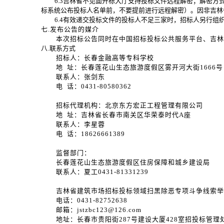
6
.3吉林省不见面开标大厅支持投标文件远程解密；解密方
标系统公布投标人名单前，不要提前进行远程解密）。因非吉林
6
.4有效递交投标文件的投标人不足三家时，招标人另行组
七
.发布公告的媒
介
本次招标公告同时在中国招标投标公共服务平台、吉林
八
.联系方式
招标人：
长春金融高等专科学校
地
址：
长春莲花山生态旅游度假区雾开河大街
1666号
联系人：张剑东
电
话：
0431-80580362
招标代理机构：
北京东方宏正工程管理有限公司
地
址：
吉林省长春市南关区
华荣泰时代
A座
联系人：
李星蓉
电
话：
18626661389
监督部门：
长春莲花山生态旅游度假区住房保障和城乡建设局
联系人：夏工
0431-81331239
吉林省建筑市场招标投标领域扫黑除恶专项斗争线索举
电话：
0431-82752638
邮箱：
jstzbc123@126.com
地址：长春市贵阳街
287号建设大厦428室招投标管理