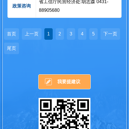
省工信厅民营经济处:胡志森 0431-
政策咨询
88905680
首页
上一页
1
2
3
4
5
下一页
尾页
我要提建议