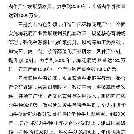
肉牛产业发展新格局。力争到2030年，全省肉牛养殖量
达到1000万头。
三是突出特色引领，打造千亿级梅花鹿产业。全面
实施梅花鹿产业发展规划及配套政策，规范核心育种场
管理，强化种源保护与扩繁提升。以精深加工为突破，
加快药、健、食、妆等高值化产品研发，延伸产业链、
提升价值链。力争到2030年，梅花鹿饲养量达120万
只、鹿茸产量1500吨、全产业链产值突破1000亿元。
四是坚持种源筑基，实施畜禽种业振兴行动。整合
产学研资源，搭建创新联盟与数据平台，突破基因组选
种、胚胎工厂化、数智化育种等关键技术，巩固西门塔
尔牛种源优势，做强延边黄牛等特色种群，全力推进华
西牛创新能力提升项目和乌拉圭种牛开发利用。到2030
年，培育国家肉牛种业阵型企业4家以上，建成国家级
核心育种场10家以上、种公牛站8家以上，年供优质冻