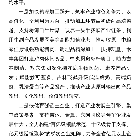
均水平。
一是加快精深加工跃升，筑牢产业核心竞争力。以
高值化、全利用为方向，推动加工环节由初级向高端跨
越。支持梅河口牛世界、认养一头牛拓展产业链条，利
用牛副产品发展医美等高附加值业态；推动牧原、中粮
家佳康做强功能猪肉、调理品精深加工；扶持耘垦、禾
丰集团打造鸡肉休闲食品、中央厨房标杆项目；助力吉
春制药、敖东集团深化梅花鹿生物医药、康养产品研
发；赋能妙可蓝多、吉林飞鹤升级低温鲜奶、高端奶
酪、乳清蛋白等产品投产，推动产业从原料输出向产品
输出、文化输出、价值输出转变。
二是扶优育强链主企业，打造产业发展主引擎。集
中政策要素，支持吉运、金翼、东阿阿胶等领军企业发
展壮大，全力构建“百亿级领航示范、十亿级骨干支撑、
亿元级延链聚势”的梯次企业矩阵，力争全省亿元以上企