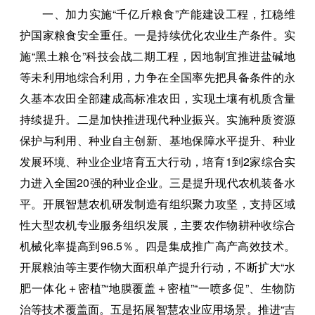
一、加力实施“千亿斤粮食”产能建设工程，扛稳维
护国家粮食安全重任。一是持续优化农业生产条件。实
施“黑土粮仓”科技会战二期工程，因地制宜推进盐碱地
等未利用地综合利用，力争在全国率先把具备条件的永
久基本农田全部建成高标准农田，实现土壤有机质含量
持续提升。二是加快推进现代种业振兴。实施种质资源
保护与利用、种业自主创新、基地保障水平提升、种业
发展环境、种业企业培育五大行动，培育1到2家综合实
力进入全国20强的种业企业。三是提升现代农机装备水
平。开展智慧农机研发制造有组织聚力攻坚，支持区域
性大型农机专业服务组织发展，主要农作物耕种收综合
机械化率提高到96.5％。四是集成推广高产高效技术。
开展粮油等主要作物大面积单产提升行动，不断扩大“水
肥一体化＋密植”“地膜覆盖＋密植”“一喷多促”、生物防
治等技术覆盖面。五是拓展智慧农业应用场景。推进“吉