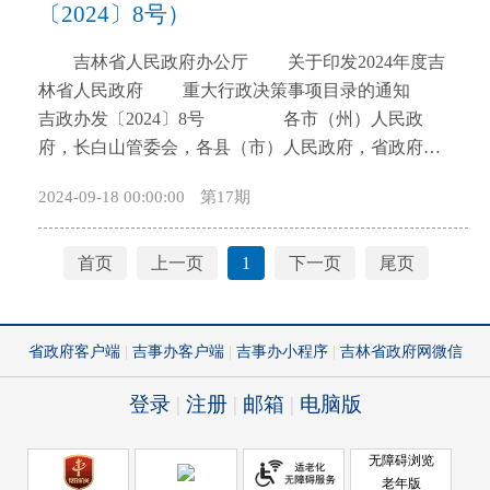
〔2024〕8号）
开
导
吉林省人民政府办公厅 关于印发2024年度吉
盲
林省人民政府 重大行政决策事项目录的通知
模
吉政办发〔2024〕8号 各市（州）人民政
式
府，长白山管委会，各县（市）人民政府，省政府各
厅委办、各直属机构： 为落实重大行政决策程
2024-09-18 00:00:00
第17期
序，推进科学、民主、依法决策，根据《重大行政决
策程序暂行条例》（国务院令第713号）、《吉林省重
大行政决策程序规定》（吉林省人民政府令第270号）
首页
上一页
1
下一页
尾页
和《吉林省重大行政决策事项目录管理办法》（吉政
办函〔2022〕136号）有关规定，省政府办公厅编制了
《2024年度吉林省人民政府重大行政决策事项目录》
（以下简称《目录》），经省委、省政府同意，现予
印发，并就有关工作通知如下： 一、《目录》决
策承办单位要认真组织实施，落实责任分工，把握时
间节点，严格履行公众参与、专家论证、风险评估、
合法性审查、集体讨论决定、决策出台前向省委请示