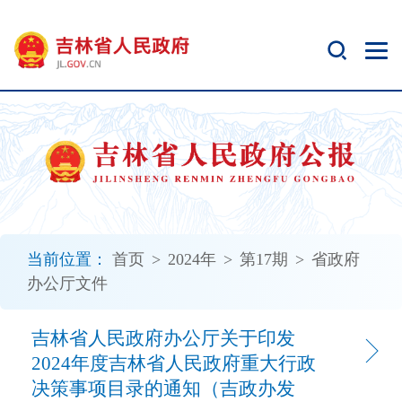
新
窗
口
打
开
无
障
碍
说
明
页
面,
当前位置：
首页
>
2024年
>
第17期
>
省政府
按
办公厅文件
Alt
加
波
吉林省人民政府办公厅关于印发
浪
2024年度吉林省人民政府重大行政
键
决策事项目录的通知（吉政办发
打