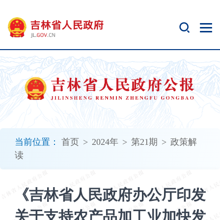
新
窗
口
打
开
无
障
碍
说
明
页
面,
当前位置：
首页
>
2024年
>
第21期
>
政策解
按
读
Alt
加
波
《吉林省人民政府办公厅印发
浪
键
关于支持农产品加工业加快发
打