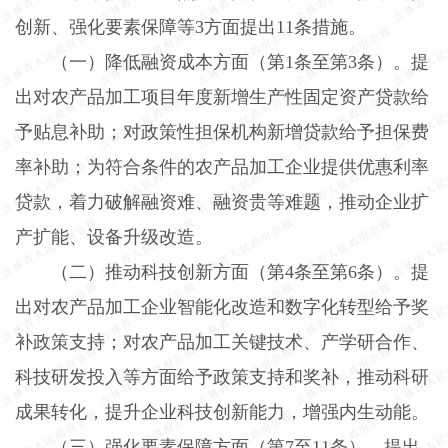
创新、强化要素保障等
3
方面提出
11
条措施。
（一）降低融资成本方面（第
1
条至第
3
条）。
提
出对农产品加工项目年度新增生产性固定资产贷款给
予贴息补助；对政策性担保机构新增贷款给予担保费
率补助；为符合条件的农产品加工企业提供优惠利率
贷款，着力破解融资难、融资贵等难题，推动企业扩
产扩能、设备升级改造。
（二）推动科技创新方面（第
4
条至第
6
条）。
提
出对农产品加工企业智能化改造和数字化转型给予奖
补政策支持；对农产品加工关键技术、产学研合作、
科技研发投入等方面给予政策支持和奖补，推动科研
成果转化，提升企业科技创新能力，增强内生动能。
（三）强化要素保障方面（第
7
至
11
条）。
提出