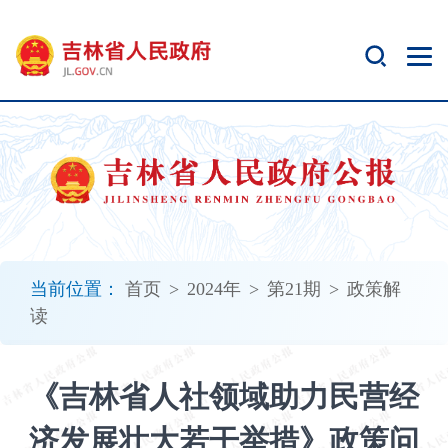
新
窗
口
打
开
无
障
碍
说
明
页
面,
当前位置：
首页
>
2024年
>
第21期
>
政策解
按
读
Alt
加
波
《吉林省人社领域助力民营经
浪
键
济发展壮大若干举措》政策问
打