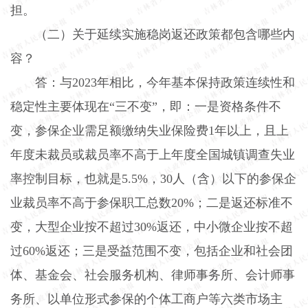
担。
（二）关于延续实施稳岗返还政策都包含哪些内
容？
答：与
2023
年相比，今年基本保持政策连续性和
稳定性主要体现在“三不变”，即：一是资格条件不
变，参保企业需足额缴纳失业保险费
1
年以上，且上
年度未裁员或裁员率不高于上年度全国城镇调查失业
率控制目标，也就是
5.5%
，
30
人（含）以下的参保企
业裁员率不高于参保职工总数
20%
；二是返还标准不
变，大型企业按不超过
30%
返还，中小微企业按不超
过
60%
返还；三是受益范围不变，包括企业和社会团
体、基金会、社会服务机构、律师事务所、会计师事
务所、以单位形式参保的个体工商户等六类市场主