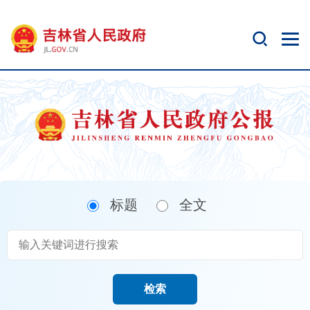
新
窗
口
打
开
无
障
碍
说
明
页
面,
标题
全文
按
Alt
加
波
浪
键
检索
打