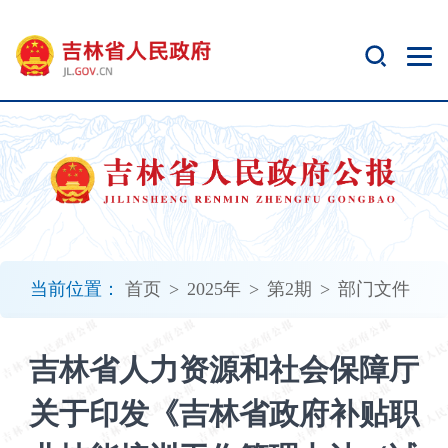
新
窗
口
打
开
无
障
碍
说
明
页
面,
当前位置：
首页
>
2025年
>
第2期
>
部门文件
按
Alt
加
吉林省人力资源和社会保障厅
波
浪
关于印发《吉林省政府补贴职
键
打