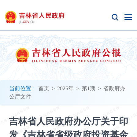
新
窗
口
打
开
无
障
碍
说
明
页
面,
当前位置：
首页
>
2025年
>
第1期
>
省政府办
按
公厅文件
Alt
加
波
吉林省人民政府办公厅关于印
浪
键
发《吉林省省级政府投资基金
打