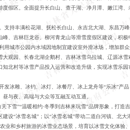
游度假区。全面提升长白山、查干湖、净月潭、嫩江湾、
。支持丰满松花湖、抚松长白山、永吉北大湖、东昌万峰
仙峰、吉林巨龙谷、柳河青龙山等滑雪度假区建设，积极申
利用城市公园内水域因地制宜建设室外滑冰场，增加群众
雪大观园、长春北湖企鹅村、吉林冰雪乌拉城、辽源冰雪
口知北村等冰雪产品投入运营和改造升级，实现冰雪乐园
发冰雕、冰钓、冰灯、冰餐厅、冰上龙舟等“乐冰”产品
、昼与夜、高端与大众等互融互动互通。
天下雪”“温暖相约·冬季到吉林来玩雪”品牌形象，打造
建设“冰雪名城”；以“冰雪名城”带动二道白河镇、北大湖
农业和乡村旅游的冰雪业态场景，培育以冰雪文化体验、