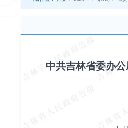
开
导
盲
模
式
中共吉林省委办公