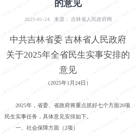
的意见
开
导
2025-01-24
来源：
吉林省人民政府网
盲
模
式
中共吉林省委 吉林省人民政府
关于
2025
年全省民生实事安排的
意见
（
2025
年
1
月
24
日）
2025
年，省委、省政府将重点抓好七个方面
20
项
民生实事任务，具体意见安排如下。
一、社会保障方面（
2
项）