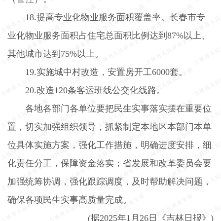
18.
提高专业化物业服务面积覆盖率。长春市专
业化物业服务面积占住宅总面积比例达到
87%
以上、
其他城市达到
75%
以上。
19.
实施城中村改造，安置房开工
6000
套。
20.
改造
120
条客运班线公交化线路。
各地各部门各单位要把民生实事落实摆在重要位
置，切实加强组织领导，抓紧制定本地区本部门本单
位具体实施方案，强化工作措施，明确进度安排，细
化责任分工，保障资金落实；省发展和改革委员会要
加强统筹协调，强化跟踪调度，及时帮助解决问题，
确保各项民生实事高质量完成。
(
据
2025
年
1
月
26
日《吉林日报》
)