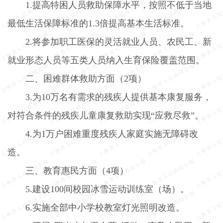
1.
提高特困人员救助保障水平，按照不低于当地
最低生活保障标准的
1.3
倍提高基本生活标准。
2.
将参加职工医保的灵活就业人员、农民工、新
就业形态人员等五类人员纳入生育保险覆盖范围。
二、困难群体救助方面（
2
项）
3.
为
10
万名有需求的残疾人提供基本康复服务，
对符合条件的残疾儿童康复救助实现“应救尽救”。
4.
为
1
万户困难重度残疾人家庭实施无障碍改
造。
三、教育惠民方面（
4
项）
5.
建设
100
间校园冰雪运动训练室（场）。
6.
实施全部中小学校教室灯光照明改造。