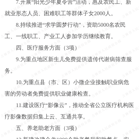
7.
开展“阳光少年夏令营”活动，惠及农民工、新
就业形态人员、困难职工等群体子女
2000
人。
8.
持续推进“求学圆梦行动”，资助
5000
名农民
工、一线职工、产业工人参加学历继续教育。
四、医疗服务方面（
3
项）
9.
为重点地区新生儿免费提供遗传代谢病筛查服
务。
10.
为重点县（市、区）小微企业接触职业病危
害的劳动者免费提供职业健康检查。
11.
建设医疗“影像云”，推动全省公立医疗机构医
疗影像数据归集上云、互通共享。
五、养老助老方面（
3
项）