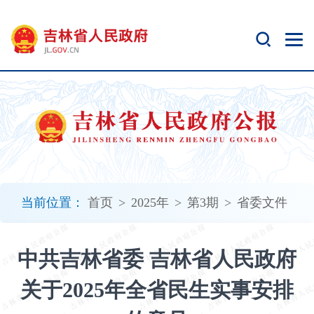
新
窗
口
打
开
无
障
碍
说
明
页
面,
当前位置：
首页
>
2025年
>
第3期
>
省委文件
按
Alt
加
中共吉林省委 吉林省人民政府
波
浪
关于2025年全省民生实事安排
键
打