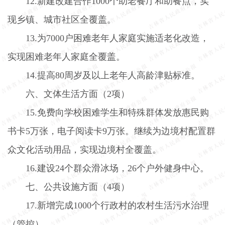
12.
新建改建合作
1000
个助老餐厅和助餐点，实
现乡镇、城市社区全覆盖。
13.
为
7000
户困难老年人家庭实施适老化改造，
实现困难老年人家庭全覆盖。
14.
提高
80
周岁及以上老年人高龄津贴标准。
六、文体生活方面（
2
项）
15.
免费向学校困难学生和特殊群体发放惠民购
书卡
5
万张，电子阅读卡
9
万张。继续为边境村配置群
众文化活动用品，实现边境村全覆盖。
16.
建设
24
个群众滑冰场，
26
个户外健身中心。
七、公共设施方面（
4
项）
17.
新增完成
1000
个行政村的农村生活污水治理
（管控）。