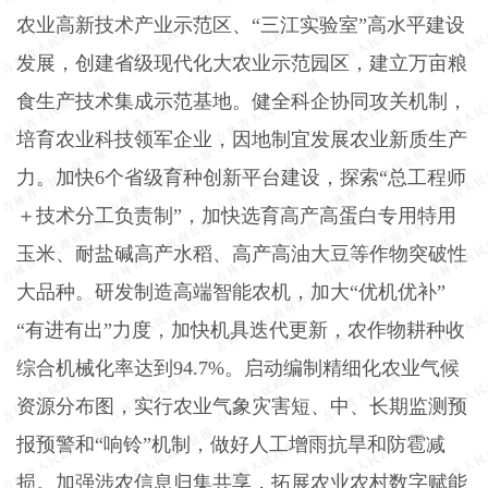
农业高新技术产业示范区、“三江实验室”高水平建设
发展，创建省级现代化大农业示范园区，建立万亩粮
食生产技术集成示范基地。健全科企协同攻关机制，
培育农业科技领军企业，因地制宜发展农业新质生产
力。加快
6
个省级育种创新平台建设，探索“总工程师
＋技术分工负责制”，加快选育高产高蛋白专用特用
玉米、耐盐碱高产水稻、高产高油大豆等作物突破性
大品种。研发制造高端智能农机，加大“优机优补”
“有进有出”力度，加快机具迭代更新，农作物耕种收
综合机械化率达到
94.7%
。启动编制精细化农业气候
资源分布图，实行农业气象灾害短、中、长期监测预
报预警和“响铃”机制，做好人工增雨抗旱和防雹减
损。加强涉农信息归集共享，拓展农业农村数字赋能