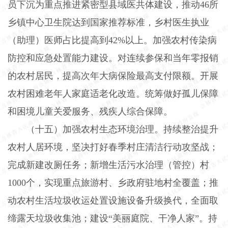
员下沉为重点推进紧密型县域医共体建设，推动
46
所
乡镇中心卫生院达到国家推荐标准，乡村医生执业
（助理）医师占比提高到
42%
以上。加强农村传染病
防控和应急处置能力建设。对连续参保和当年零报销
的农村居民，提高次年大病保险最高支付限额。开展
农村困难老年人家庭适老化改造。统筹做好孤儿保障
和困境儿童关爱服务、残疾人综合保障。
（十五）加强农村生态环境治理。
持续整治提升
农村人居环境，坚决打好春季村庄清洁行动攻坚战；
完成新建改厕任务；新增生活污水治理（管控）村
1000
个，实现重点旅游村、乡政府驻地村全覆盖；推
动农村生活垃圾收运处置设施设备升级换代，全面取
缔露天垃圾收集池；建设“美丽庭院、干净人家”。持