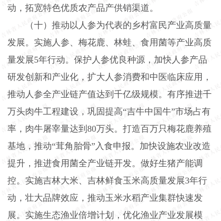
动，拓宽特色优质农产品产供销渠道。
（十）推动以人参为代表的乡村富民产业高质量
发展。
实施人参、梅花鹿、林蛙、食用菌等产业高质
量发展
5
年行动。保护人参优良种源，加快人参产品
研发创新和产业化，扩大人参消费和中医临床应用，
推动人参全产业链产值达到千亿级规模。有序推进千
万头肉牛工程建设，巩固提高“吉牛中国牛”市场占有
率，肉牛屠宰量达到
80
万头。打造百万只梅花鹿养殖
基地，推动“茸角胎骨”入食申报。加快设施农业改造
提升，推进食用菌全产业链开发。做好生猪产能调
控。实施吉林大米、吉林鲜食玉米高质量发展
3
年行
动，壮大品牌效应，推动玉米水稻产业集群快速发
展。实施生态渔业倍增计划，优化渔业产业发展模