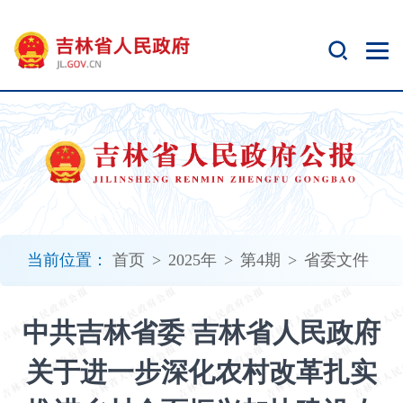
新
窗
口
打
开
无
障
碍
说
明
页
面,
当前位置：
首页
>
2025年
>
第4期
>
省委文件
按
Alt
加
中共吉林省委 吉林省人民政府
波
浪
关于进一步深化农村改革扎实
键
打