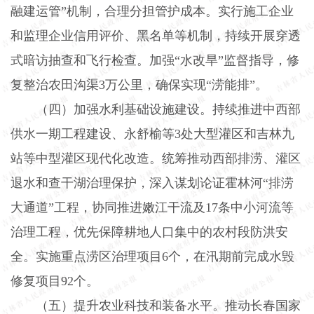
融建运管”机制，合理分担管护成本。实行施工企业
和监理企业信用评价、黑名单等机制，持续开展穿透
式暗访抽查和飞行检查。加强“水改旱”监督指导，修
复整治农田沟渠
3
万公里，确保实现“涝能排”。
（四）加强水利基础设施建设。
持续推进中西部
供水一期工程建设、永舒榆等
3
处大型灌区和吉林九
站等中型灌区现代化改造。统筹推动西部排涝、灌区
退水和查干湖治理保护，深入谋划论证霍林河“排涝
大通道”工程，协同推进嫩江干流及
17
条中小河流等
治理工程，优先保障耕地人口集中的农村段防洪安
全。实施重点涝区治理项目
6
个，在汛期前完成水毁
修复项目
92
个。
（五）提升农业科技和装备水平。
推动长春国家