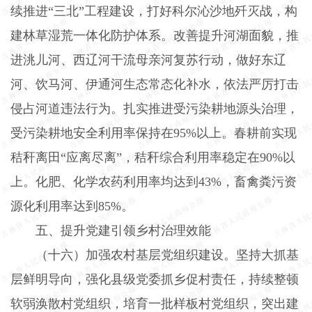
续推进“三北”工程建设，打好科尔沁沙地歼灭战，构
建林草湿荒一体化防护体系。改善提升河湖面貌，推
进洮儿河、西辽河干流母亲河复苏行动，做好东辽
河、饮马河、伊通河生态常态化补水，依法严厉打击
侵占河道违法行为。扎实推进受污染耕地源头治理，
受污染耕地安全利用率保持在
95%
以上。春耕前实现
秸秆离田“应离尽离”，秸秆综合利用率稳定在
90%
以
上。化肥、化学农药利用率均达到
43%
，畜禽粪污资
源化利用率达到
85%
。
五、提升党建引领乡村治理效能
（十六）加强农村基层党组织建设。
坚持大抓基
层鲜明导向，强化县级党委抓乡促村责任，持续整顿
软弱涣散村党组织，培育一批样板村党组织，突出建