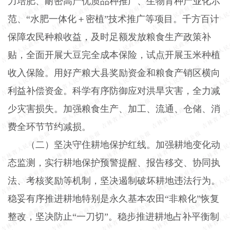
力培肥、耐密高产优质品种推广、生物育种产业化示
范、“水肥一体化＋密植”技术推广等项目。千方百计
保障农民种粮收益，及时足额发放粮食生产政策补
贴，全面开展大豆完全成本保险，试点开展玉米种植
收入保险。用好产粮大县奖励资金和粮食产销区横向
利益补偿资金。科学有序防御应对洪旱灾害，全力减
少灾害损失。加强粮食生产、加工、流通、仓储、消
费全环节节约减损。
（二）坚决守住耕地保护红线。
加强耕地变化动
态监测，实行耕地保护预警提醒、报告移交、协同执
法、考核奖励等机制，坚决遏制破坏耕地违法行为。
稳妥有序推进耕地特别是永久基本农田“非粮化”恢复
整改，坚决防止“一刀切”。稳步推进耕地占补平衡制