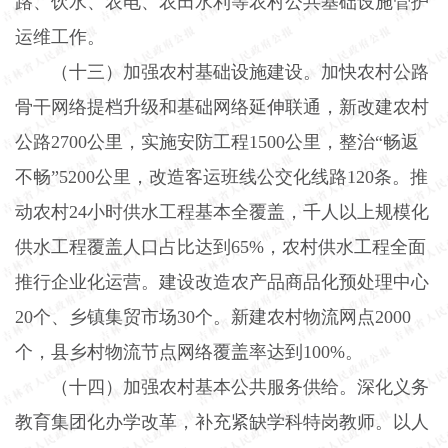
路、饮水、农电、农田水利等农村公共基础设施管护
运维工作。
（十三）加强农村基础设施建设。
加快农村公路
骨干网络提档升级和基础网络延伸联通，新改建农村
公路
2700
公里，实施安防工程
1500
公里，整治“畅返
不畅”
5200
公里，改造客运班线公交化线路
120
条。推
动农村
24
小时供水工程基本全覆盖，千人以上规模化
供水工程覆盖人口占比达到
65%
，农村供水工程全面
推行企业化运营。建设改造农产品商品化预处理中心
20
个、乡镇集贸市场
30
个。新建农村物流网点
2000
个，县乡村物流节点网络覆盖率达到
100%
。
（十四）加强农村基本公共服务供给。
深化义务
教育集团化办学改革，补充紧缺学科特岗教师。以人