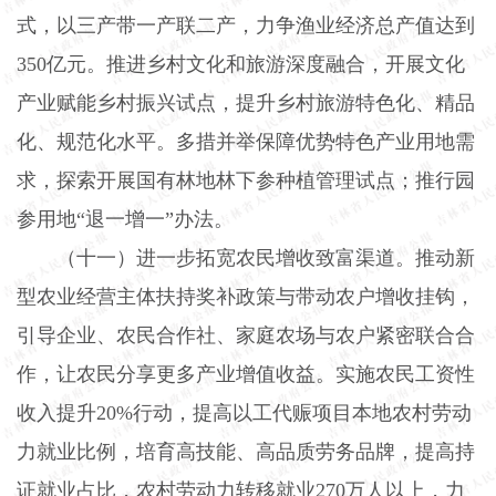
式，以三产带一产联二产，力争渔业经济总产值达到
350
亿元。推进乡村文化和旅游深度融合，开展文化
产业赋能乡村振兴试点，提升乡村旅游特色化、精品
化、规范化水平。多措并举保障优势特色产业用地需
求，探索开展国有林地林下参种植管理试点；推行园
参用地“退一增一”办法。
（十一）进一步拓宽农民增收致富渠道。
推动新
型农业经营主体扶持奖补政策与带动农户增收挂钩，
引导企业、农民合作社、家庭农场与农户紧密联合合
作，让农民分享更多产业增值收益。实施农民工资性
收入提升
20%
行动，提高以工代赈项目本地农村劳动
力就业比例，培育高技能、高品质劳务品牌，提高持
证就业占比，农村劳动力转移就业
270
万人以上，力