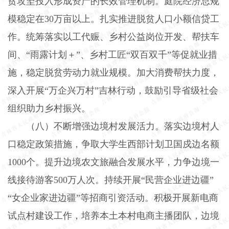
贫攻坚投入形成资产的长效管理机制。庭院经济总规
模稳定在
30
万亩以上。扎实推进脱贫人口小额信贷工
作。统筹落实以工代赈、乡村公益岗位开发、帮扶车
间、“雨露计划＋”、乡村工匠“双百双千”等促就业措
施，稳定脱贫劳动力就业规模。加大消费帮扶力度，
深入开展“万企兴万村”吉林行动，鼓励引导省级社会
组织助力乡村振兴。
（八）不断增强边境村发展活力。
落实边境村人
口稳定政策措施，争取大学生西部计划卫国戍边名额
1000
个。提升边境农文旅融合发展水平，力争边境一
线接待游客
500
万人次。持续开展“民营企业进边疆”
“女企业家进边疆”等招商引资活动。积极开展新电商
试点村建设工作，培养本土本村电商主播团队，边境