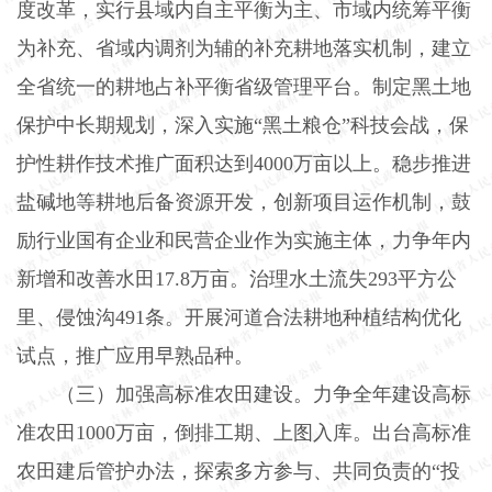
度改革，实行县域内自主平衡为主、市域内统筹平衡
为补充、省域内调剂为辅的补充耕地落实机制，建立
全省统一的耕地占补平衡省级管理平台。制定黑土地
保护中长期规划，深入实施“黑土粮仓”科技会战，保
护性耕作技术推广面积达到
4000
万亩以上。稳步推进
盐碱地等耕地后备资源开发，创新项目运作机制，鼓
励行业国有企业和民营企业作为实施主体，力争年内
新增和改善水田
17.8
万亩。治理水土流失
293
平方公
里、侵蚀沟
491
条。开展河道合法耕地种植结构优化
试点，推广应用早熟品种。
（三）加强高标准农田建设。
力争全年建设高标
准农田
1000
万亩，倒排工期、上图入库。出台高标准
农田建后管护办法，探索多方参与、共同负责的“投