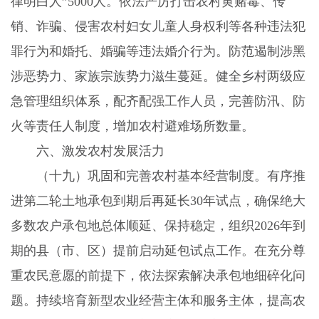
律明白人”
5000
人。依法严厉打击农村黄赌毒、传
销、诈骗、侵害农村妇女儿童人身权利等各种违法犯
罪行为和婚托、婚骗等违法婚介行为。防范遏制涉黑
涉恶势力、家族宗族势力滋生蔓延。健全乡村两级应
急管理组织体系，配齐配强工作人员，完善防汛、防
火等责任人制度，增加农村避难场所数量。
六、激发农村发展活力
（十九）巩固和完善农村基本经营制度。
有序推
进第二轮土地承包到期后再延长
30
年试点，确保绝大
多数农户承包地总体顺延、保持稳定，组织
2026
年到
期的县（市、区）提前启动延包试点工作。在充分尊
重农民意愿的前提下，依法探索解决承包地细碎化问
题。持续培育新型农业经营主体和服务主体，提高农