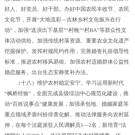
好人、好党员、好干部。办好中国农民丰收节、农民
文化节，开展“大地流彩—吉林乡村文化振兴在行
动”，加强“送演出下基层”“村晚”“村
BA
”等群众性文
体活动供给。加强传统村落资源、重要农业文化遗产
挖掘保护。发挥村规民约作用，完善婚丧礼俗倡导性
标准，推进农村移风易俗。加强农村适婚群体公益性
婚恋服务。出台生态安葬奖补办法。
（十八）维护农村稳定安宁。
学习运用新时代
“枫桥经验”，全面完成县级综治中心规范化建设，推
动“百姓说事点”健康发展，加强承包地、婚姻家庭等
重点领域矛盾纠纷排查化解。推动法律服务向农村延
伸，在每个法庭派驻人民调解员
1
—
2
名，新培育“法