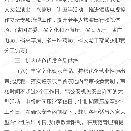
人文艺演出、兴趣班、讲座等活动。推进酒店电视操
作复杂专项治理工作，提升老年人旅游出行收视体
验。
(
省国资委、省文化和旅游厅、省民政厅、省广
电局、省林草局、省中医药局、省委老干部局按职责
分工负责
)
三、扩大特色优质产品供给
（八）丰富文化娱乐产品。
持续优化营业性演出
审批流程，落实巡演项目首演地内容审核负责制，审
核时间不超过
3
个工作日。需公安机关安全许可的大
型活动，申报时间压缩至
15
日，审批期限压缩至
5
个
工作日。在确保安全的前提下，鼓励各地适当放宽大
型营业性演出可售
(
发
)
票数量限制。在规范管理前提