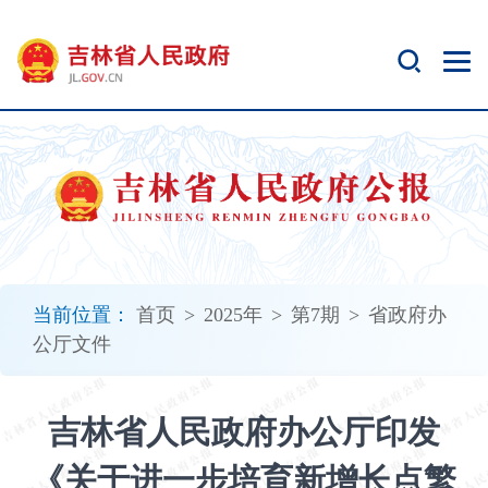
新
窗
口
打
开
无
障
碍
说
明
页
面,
当前位置：
首页
>
2025年
>
第7期
>
省政府办
按
公厅文件
Alt
加
波
吉林省人民政府办公厅印发
浪
键
《关于进一步培育新增长点繁
打