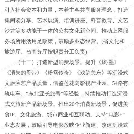
引入社会资本和力量，本着主客共享服务理念，打造
集阅读分享、艺术展演、培训讲座、科普教育、文艺
沙龙等多功能于一体的公共文化新空间。推动上网服
务场所用活用足政策，鼓励多业态经营。
(
省文化和
旅游厅、省商务厅按职责分工负责
)
（十三）打造新型消费场景。
提升《炫·墨》
《消失的母带》《粉雪传奇》《戏韵关东》等沉浸式
文旅演艺产品质量，借鉴莲花岛影视产业园、
54
路有
轨电车、“东北亚长旅号”等经验，持续推动打造沉浸
式文旅新产品新场景。推出
20
个消费新场景，促进美
食
IP
、文化旅游、城市商业相互联动。支持“电影
+
”
业态发展，鼓励引导电影放映企业新建、改建沉浸式