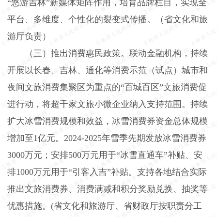
“悠游吉林”新媒体矩阵作用，培育品牌栏目，实现全
平台、多维度、个性化的裂变式传播。（省文化和旅
游厅负责）
（三）推出消费惠民政策。
联动金融机构，持续
开展以长春、吉林、通化等消费示范（试点）城市和
夜间文旅消费集聚区为重点的“百城百区”文旅消费促
进行动，将超千家文旅小微企业纳入支持范围。持续
扩大冰雪消费规模和效益，冰雪消费券资金总体规模
增加至
1
亿元。
2024-2025
年雪季先期发放冰雪消费券
3000
万元；安排
500
万元用于“冰雪直通车”补贴、安
排
1000
万元用于“引客入吉”补贴。支持各地结合实际
推出文旅消费券、消费满减和积分奖励兑换、抽奖等
优惠措施。
(
省文化和旅游厅、省财政厅按职责分工