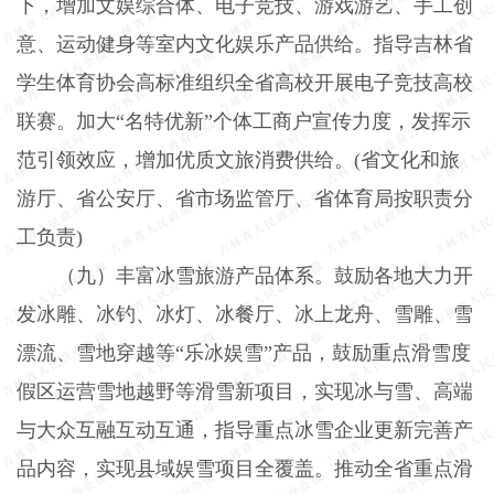
下，增加文娱综合体、电子竞技、游戏游艺、手工创
意、运动健身等室内文化娱乐产品供给。指导吉林省
学生体育协会高标准组织全省高校开展电子竞技高校
联赛。加大“名特优新”个体工商户宣传力度，发挥示
范引领效应，增加优质文旅消费供给。
(
省文化和旅
游厅、省公安厅、省市场监管厅、省体育局按职责分
工负责
)
（九）丰富冰雪旅游产品体系。
鼓励各地大力开
发冰雕、冰钓、冰灯、冰餐厅、冰上龙舟、雪雕、雪
漂流、雪地穿越等“乐冰娱雪”产品，鼓励重点滑雪度
假区运营雪地越野等滑雪新项目，实现冰与雪、高端
与大众互融互动互通，指导重点冰雪企业更新完善产
品内容，实现县域娱雪项目全覆盖。推动全省重点滑