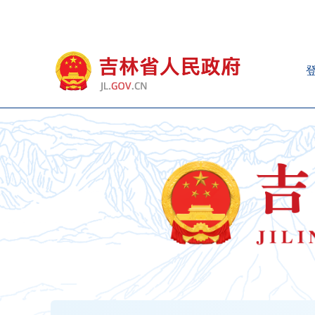
新
窗
口
打
开
无
障
碍
说
明
页
面,
按
Alt
加
波
浪
键
打