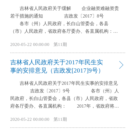
开
吉林省人民政府关于缓解 企业融资难融资贵
导
若干措施的通知 吉政发〔2017〕8号
盲
各市（州）人民政府，长白山管委会，各县
模
（市）人民政府，省政府各厅委办、各直属机构：
式
为深入贯彻落实省委、省政府“抓环境、抓项目、
2020-05-22 00:00:00
第11期
抓落实”工作部署，提升金融服务质量，缓解企业融资
难融资贵，引导金融更好地支持实体经济，现将有关
吉林省人民政府关于2017年民生实
事宜通知如下： 一、拓展融资渠道，优化金融供
给 （一）加大信贷资金投入力度。发挥信贷资金
事的安排意见（吉政发[2017]9号）
主渠道作用，力争2017年企业信贷投放规模达到10600
吉林省人民政府关于2017年民生实事的安排意见
亿元，当年新增1400亿元。强化地方金融机构表率带
吉政发〔2017〕9号 各市（州）人
头作用，企业信贷年度累放力争达到3200亿元，新增
民政府，长白山管委会，各县（市）人民政府，省政
370亿元，其中吉林银行年度新增110亿元，农村合作
府各厅委办、各直属机构： 2017年，省政府将重
金融机构年度新增260亿元。鼓励其他银行机构积极向
点抓好七个方面、28项民生实事任务，具体意见安排
上争取规模和资源倾斜，千方百计满足企业融资需
2020-05-22 00:00:00
第11期
如下： 一、就业创业方面（3项） （一）城
求。政策性银行机构年度企业信贷投放力争达到720亿
镇新增就业50万人；实现农村劳动力转移就业400万
元，新增280亿元；国有商业银行和邮储银行年度企业