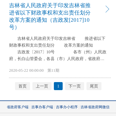
吉林省人民政府关于印发吉林省推
人；城镇零就业家庭实现动态清零，援助率100%。
信贷投放力争达到5900亿元，新增410亿元；股份制商
（二）创建长春国家双创示范基地，组织认定10
进省以下财政事权和支出责任划分
业银行年度企业信贷投放力争达到740亿元，新增160
个省级双创示范基地；打造10个大学生创业园。
改革方案的通知（吉政发[2017]10
亿元。各银行机构在积极扩大信贷规模的基础上，努
（三）完善农民就业创业平台，新建省级农民工返乡
力提升企业贷款户数和申贷获得率。（人民银行长春
号）
创业基地20个，创建高质量就业示范行政村100个；新
中心支行、吉林银监局、省金融办按职责分工分别负
建农民工市民化综合服务中心5个，农民工市民化培训
吉林省人民政府关于印发吉林省 推进省以下
责） （二）着力推动企业上市（挂牌）融资。抢
5000人；开展“远程教育助力电子商务进万村”活动，
财政事权和支出责任划分 改革方案的通知
抓国家优先支持符合条件东北地区企业上市的重要机
依托远程教育终端站点，实现全省行政村电子商务全
吉政发〔2017〕10号 各市（州）人民政
遇，启动“上市驱动工程”，动态建立省级100户拟上市
覆盖。 二、社会保障方面（5项） （四）扩
府，长白山管委会，各县（市）人民政府，省政府各
企业培育库，按近期重点、中期培育、远期关注的要
大医疗保险跨省联网结算范围，作为首批省份接入全
厅委办、各直属机构： 现将《吉林省推进省以下
求，组织“腾飞类”“加油类”“种子类”等三类上市后备
2020-05-22 00:00:00
第11期
国结算平台，实现异地就医联网省份住院费用直接结
财政事权和支出责任划分改革方案》印发给你们，请
企业梯队，各市、县按照不低于上一级数量20%建立
算。 （五）按照国家部署提高全省失业保险金标
认真贯彻实施。 吉林省人民政府 2017
本级培育库。建立与证券公司、律师事务所等中介机
准。 （六）健全医疗保险重特大疾病保障机制，
年3月5日 吉林省推进省以下财政事权和
首页
上一页
1
下一页
尾页
构联合孵化培育机制，分层分类创新更大力度的财政
扩大大病保险合规医疗费用覆盖范围。 （七）实
支出责任划分改革方案 为贯彻落实《国
政策支持，落实国家相关税收政策，提高企业上市融
施全民参保登记计划，加快五险基金统一征缴平台建
务院关于推进中央与地方财政事权和支出责任划分改
资积极性。对完成辅导备案并纳入我省年度重点培育
设，推进综合柜员制。 （八）加快保障性住房建
革的指导意见》（国发〔2016〕49号）的有关要求，
计划的拟上市企业，给予不超过100万元的上市前期补
设，改造各类棚户区11.5万套。 三、扶贫济困方
推进省以下财政事权和支出责任划分改革，逐步实现
助，降低企业上市前期成本。实施“百千企业挂牌成