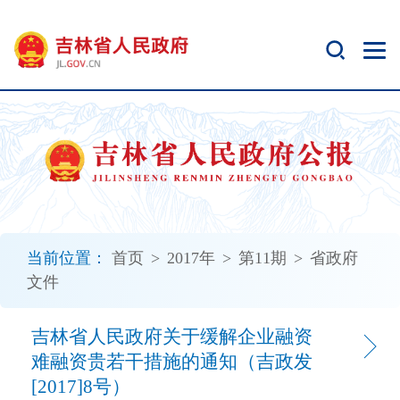
新
窗
口
打
开
无
障
碍
说
明
页
面,
当前位置：
首页
>
2017年
>
第11期
>
省政府
按
文件
Alt
加
波
吉林省人民政府关于缓解企业融资
浪
难融资贵若干措施的通知（吉政发
键
[2017]8号）
打