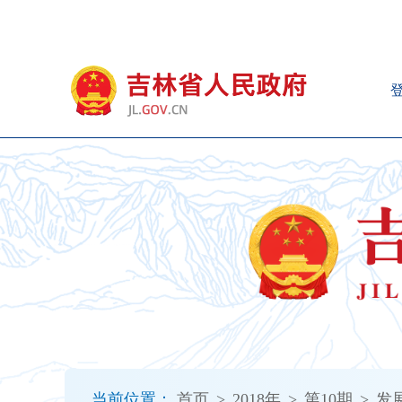
新
窗
口
打
开
无
障
碍
说
明
页
面,
按
Alt
加
波
浪
键
打
当前位置：
首页
>
2018年
>
第10期
>
发