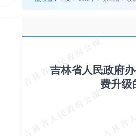
开
导
盲
模
式
吉林省人民政府办
费升级