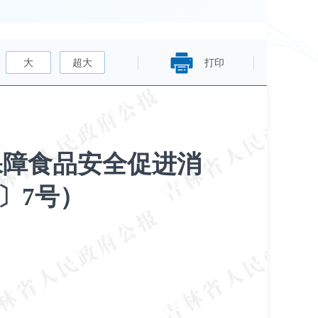
大
超大
打印
保障食品安全促进消
〕7号）