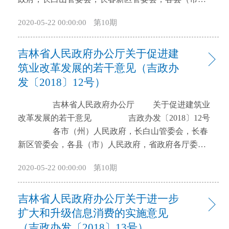
级，保障食品安全，推动形成“全链条、网络化、严标
人民政府，省政府各厅委办、各直属机构： 根据
2020-05-22 00:00:00
第10期
准、可追溯、新模式、高效率”的现代化冷链物流发展
《国务院办公厅关于进一步推进物流降本增效促进实
新格局。 （二）主要目标。 到2020年，培育
体经济发展的意见》(国办发〔2017〕73号)精神，为
吉林省人民政府办公厅关于促进建
壮大一批具有较强资源整合能力的冷链物流龙头企
进一步推进我省物流降本增效，着力营造物流业良好
业，建成一批规模化、专业化、现代化的跨区域冷链
发展环境，提升物流业发展水平，促进实体经济健康
筑业改革发展的若干意见（吉政办
物流配送中心，初步形成布局合理、设施先进、上下
发展，经省政府同意，现提出以下实施意见:
发〔2018〕12号）
游衔接、功能完善、管理规范、标准健全、贯通三次
一、深化“放管服”改革，激发物流运营主体活力
吉林省人民政府办公厅 关于促进建筑业
产业的冷链物流服务体系。冷链物流信息化、标准化
（一）优化道路运输通行管理。规范大件运输许可管
改革发展的若干意见 吉政办发〔2018〕12号
水平大幅提升，普遍实现冷链服务全程可视、可追
理。进一步完善吉林省跨省大件运输并联许可工作，
各市（州）人民政府，长白山管委会，长春
溯，生鲜农产品和易腐食品冷链流通率、冷藏运输率
优化许可程序，缩短办理时限，降低办理成本，提高
新区管委会，各县（市）人民政府，省政府各厅委
显著提高，腐损率明显降低，食品安全保障能力进一
审批效率，提升公路交通服务水平。改进危险货物运
办、各直属机构： 为贯彻落实《国务院办公厅关
步增强。 二、健全冷链物流标准和服务规范体系
输管理。根据“分类管理”原则，突出重点、区别对待
2020-05-22 00:00:00
第10期
于促进建筑业持续健康发展的意见》（国办发
系统梳理现行冷链物流各类标准，统筹推进冷链
不同危险程度的危险货物运输，强化对危险性较高的
〔2017〕19号），促进我省建筑业改革发展，经省政
物流地方标准制修订工作，结合运输鲜活农产品品种
“爆炸、剧毒、强腐蚀性”危险货物的安全管理，加强
吉林省人民政府办公厅关于进一步
府同意，结合我省实际，提出如下意见： 一、支
具体特点，就运输、出入库的温度变化区间和操作时
对危险货物运输车辆的动态监控和从业人员的安全监
持企业转型发展 支持本省建筑企业进入基础设施
扩大和升级信息消费的实施意见
间等制定科学、严格、系统的操作管理规范和标准。
管；严格按照《交通运输部关于进一步规范限量瓶装
领域，参与轨道交通、桥梁隧道、综合管廊、海绵城
密切跟踪国家冷链物流标准制定最新进展，坚决落实
氮气等气体道路运输管理有关事项的通知》（交运发
（吉政办发〔2018〕13号）