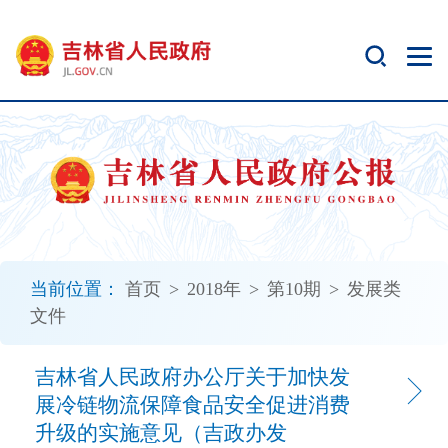
新
窗
口
打
开
无
障
碍
说
明
页
面,
当前位置：
首页
>
2018年
>
第10期
>
发展类
按
文件
Alt
加
波
吉林省人民政府办公厅关于加快发
浪
展冷链物流保障食品安全促进消费
键
升级的实施意见（吉政办发
打