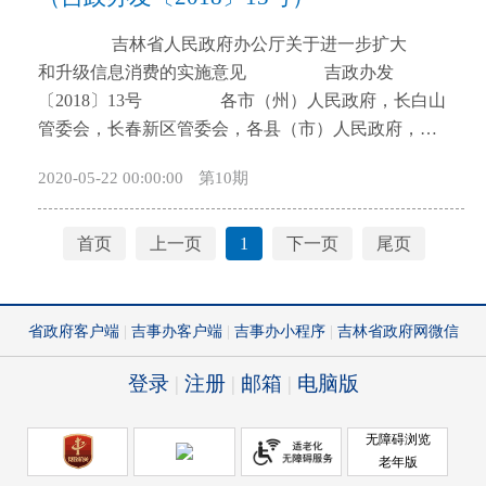
市等重大基础设施投资和建设。鼓励中直特级企业与
鲜肉、水产品、乳及乳制品、冷冻食品等易腐食品温
〔2017〕96号）要求，稳步实施限量瓶装氮气、二氧
吉林省人民政府办公厅关于进一步扩大
本省企业组成联合体投标重大基础设施建设，联合体
度控制的强制性标准和冷藏温度带标准，建立冷链物
化碳等低危气体道路运输豁免制度。进一步做好并适
和升级信息消费的实施意见 吉政办发
中本省企业符合“优质优先”支持条件的，联合体享受
流全程温度记录制度。积极发挥行业协会、科研机
时调整车辆限行、禁行措施。最大程度减少全天禁行
〔2018〕13号 各市（州）人民政府，长白山
相应政策。优化企业资质管理，施工总承包企业申请
构、高等院校和冷链物流骨干龙头企业作用，开展团
的道路，减少除道路条件外对夜间通行的物流配送车
管委会，长春新区管委会，各县（市）人民政府，省
省级权限内的施工总承包资质所覆盖的专业承包资
体标准试点，共同研制市场主体急需的团体标准，推
辆限行、禁行规定。进一步依法完善配送车辆通行证
政府各厅委办、各直属机构： 为深入贯彻落实
质，按实际达到的资质等级进行核准。建立重点扶持
动标准体系向二元结构转变，增加标准的有效供给。
管理制度，规范通行证办理、发放和使用程序。鼓励
2020-05-22 00:00:00
第10期
《国务院关于进一步扩大和升级信息消费持续释放内
企业名录，予以包保扶持。支持有条件的企业按市场
研究冷藏运输车辆温度监测装置技术标准和检验方
商贸、物流企业整合资源，创新城市共同配送模式，
需潜力的指导意见》（国发〔2017〕40号）精神，主
化方式建立产业投资基金，提升投融资能力。深化企
法，开展食品安全风险监测，积极参与国家相关标准
支持开展共同配送、统一配送、夜间配送，提高城市
动顺应互联网、大数据、人工智能和实体经济深度融
业体制机制改革，建立股权合理流转机制，探索项目
首页
上一页
1
下一页
尾页
和服务管理规范制修订。加大冷链物流标准培训宣传
物流发展水平。（省交通运输厅、省公安厅、省商务
合的发展形势，深入挖潜我省信息消费能力，进一步
模拟股份制改革，激发企业活力。加大金融支持力
和推广应用力度，加强对标准化重大政策和重点工作
厅按职责分工负责） （二）规范公路货运执法行
扩大和升级信息消费，持续释放发展活力和潜力，有
度，鼓励有条件的金融机构开展应收账款融资、动产
的普及性宣传，提升冷链物流企业服务标准化意识，
为。交通运输部门公路管理机构和公安交通管理部门
效推动面向生产、生活和管理的供给侧结构性改革，
融资、资产证券化等合理金融创新。 二、完善工
深入推进我省“标准化示范引领工程”，推动示范企业
应依托公路超限检测站联合开展执法。原则上所有对
促进经济社会持续健康发展，经省政府同意，提出如
程招标投标制度 民间投资的建筑工程允许业主自
制定高于现行国家及行业标准的操作管理规范，适时
货运车辆超限超载违法行为的现场检查要一律引导至
下实施意见。 一、总体要求 （一）指导思
主决定发包方式。依法必须招标的工程建设项目纳入
转化为地方标准或团体标准，以试点示范带动冷链物
经省政府批准设立的公路超限检测站进行，货运车辆
想。 以党的十九大精神和习近平新时代中国特色
公共资源交易平台进行交易。改进招标和采购管理方
流相关标准宣传和推广实施。（省质监局、省商务
应主动配合进站接受检查。距离超限检测站较远的，
社会主义思想为指导，深入贯彻落实国家大数据发展
式，推广技术、质量、服务、价格、信用等多因素综
厅、省卫生计生委、省食品药品监管局、省农委、省
应当就近引导至具有停放车辆和卸载条件的超限检测
战略和我省“三个五”战略。围绕扩大和升级生活类、
合评价，实现由“拼价格”向“拼质量”转变。对采用常
发展改革委、省工业和信息化厅、省交通运输厅、省
点接受检查处罚。超限检测点的设置应方便及时就近