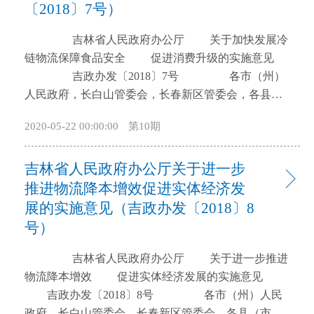
〔2018〕7号）
开
导
吉林省人民政府办公厅 关于加快发展冷
盲
链物流保障食品安全 促进消费升级的实施意见
模
吉政办发〔2018〕7号 各市（州）
式
人民政府，长白山管委会，长春新区管委会，各县
（市）人民政府，省政府各厅委办、各直属机构：
2020-05-22 00:00:00
第10期
为贯彻落实《国务院办公厅关于加快发展冷链物
流保障食品安全促进消费升级的意见》(国办发
吉林省人民政府办公厅关于进一步
〔2017〕29号)，推动我省冷链物流行业健康规范发
展，保障生鲜农产品和食品消费安全，经省政府同
推进物流降本增效促进实体经济发
意，现提出以下实施意见。 一、总体要求
展的实施意见（吉政办发〔2018〕8
（一）指导思想。 全面贯彻党的十九大精神，坚
号）
持以习近平新时代中国特色社会主义思想为指导，牢
固树立新发展理念，以加快物流业供给侧结构性改革
吉林省人民政府办公厅 关于进一步推进
为统领，以体制机制创新为动力，以完善政策支持为
物流降本增效 促进实体经济发展的实施意见
路径，坚持市场为主、问题导向、创新驱动、规范发
吉政办发〔2018〕8号 各市（州）人民
展，着力补齐发展短板，提高运行效率，促进消费升
政府，长白山管委会，长春新区管委会，各县（市）