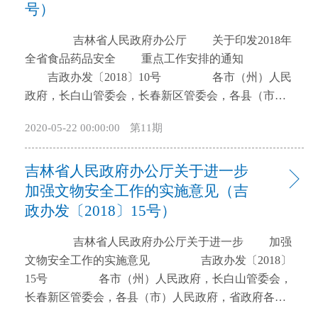
号）
开
导
吉林省人民政府办公厅 关于印发2018年
盲
全省食品药品安全 重点工作安排的通知
模
吉政办发〔2018〕10号 各市（州）人民
式
政府，长白山管委会，长春新区管委会，各县（市）
人民政府，省政府各厅委办、各直属机构：
2020-05-22 00:00:00
第11期
《2018年全省食品药品安全重点工作安排》已经省政
府同意，现印发给你们，请认真贯彻执行。
吉林省人民政府办公厅关于进一步
吉林省人民政府办公厅 2018年3月6日
2018年全省食品药品安全重点工作安排 2018
加强文物安全工作的实施意见（吉
年全省食品药品安全工作的总体思路是：以党的十九
政办发〔2018〕15号）
大精神为指引，严格落实党中央、国务院和省委、省
吉林省人民政府办公厅关于进一步 加强
政府关于食品药品安全的一系列决策部署，牢固树立
文物安全工作的实施意见 吉政办发〔2018〕
以人民为中心的发展思想，全面实施食品药品安全战
15号 各市（州）人民政府，长白山管委会，
略，坚持稳中求进的工作总基调，强化源头严防、过
长春新区管委会，各县（市）人民政府，省政府各厅
程严管、风险严控，深入推进食品药品安全放心工
委办、各直属机构： 文物是中华民族的精神标
程，加快食品药品安全治理体系和治理能力现代化步