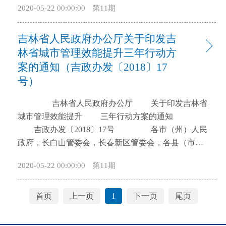
2020-05-22 00:00:00
第11期
识，是全体人民的宝贵财富。文物承载历史，传承文
伐，切实维护人民群众饮食用药安全，促进食品药品
化，保护文物就是保护国家与民族的历史，守护中华
高质量发展，助推医药产业健康发展。 一、强化
吉林省人民政府办公厅关于印发吉
民族的根与魂。文物安全是文物保护的红线、底线和
食品药品安全责任落实 （一）强化组织领导责
生命线，关系国家历史传承和民族团结，关系社会主
林省城市管理效能提升三年行动方
任。研究制定《落实食品安全党政同责实施意见》，
义核心价值观培育，关系人民群众精神家园建设，是
督促各地落实党政同责，把加强食品药品安全工作作
案的通知（吉政办发〔2018〕17
弘扬中华优秀传统文化、建设社会主义文化强国、维
为重大政治任务来抓，作为公共安全问题来抓。支持
号）
护国家文化安全的重要内容。 吉林省文物资源丰
监管部门履行职责，进一步完善全省食品药品安全考
富，具有独特的民族性、边疆性和地域性特点，在全
吉林省人民政府办公厅 关于印发吉林省
核评价体系，组织对市县政府进行年度考评。强化各
国乃至东北亚文明体系中占据重要的历史地位。近年
城市管理效能提升 三年行动方案的通知
级食品药品安全委员会统一领导，注重发挥食品药品
来，在国家的大力支持下，在省委、省政府的正确领
吉政办发〔2018〕17号 各市（州）人民
安全委员会办公室职能作用。 （二）落实属地监
导下，全省形成了夫余、高句丽、渤海大遗址保护为
政府，长白山管委会，长春新区管委会，各县（市）
管责任。坚持属地管理原则，严格落实《中共中央办
核心，辽金遗址群为重点，伪满警示建筑群、革命文
人民政府，省政府各厅委办、各直属机构： 《吉
公厅国务院办公厅印发〈关于深化审评审批制度改革
2020-05-22 00:00:00
第11期
物和“一五”时期工业遗产为代表的“五片两线一带十八
林省城市管理效能提升三年行动方案》已经省政府同
鼓励药品医疗器械创新的意见〉的通知》（厅字
点”的吉林省文物保护总体格局，文物博物馆事业得到
意，现印发给你们，请认真组织实施。 吉林
〔2017〕42号）要求，合理划分省、市（州）、县
快速发展。但也要看到，随着我省城镇化进程的加
省人民政府办公厅 2018年6月8日 吉林
（市、区）食品药品监管事权，明晰各级食品药品监
首页
上一页
1
下一页
尾页
快，一些大型基本建设破坏文物本体及文物风貌的违
省城市管理效能提升三年行动方案 为深入贯
管部门职责分工，消除监管盲区。强化督查考评结果
法行为仍然存在，文物遗址和墓葬被盗掘等犯罪行为
彻落实中央城市工作会议精神和省委、省政府关于加
运用，健全食品药品安全责任制和责任追究制度，依