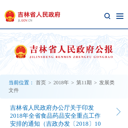
新
窗
口
打
开
无
障
碍
说
明
页
面,
当前位置：
首页
>
2018年
>
第11期
>
发展类
按
文件
Alt
加
波
吉林省人民政府办公厅关于印发
浪
2018年全省食品药品安全重点工作
键
安排的通知（吉政办发〔2018〕10
打