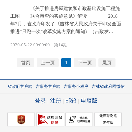
开
《关于推进房屋建筑和市政基础设施工程施
导
工图 联合审查的实施意见》解读 2018
盲
年2月，省政府印发了《吉林省人民政府关于印发全面
模
推进“只跑一次”改革实施方案的通知》（吉政发
式
〔2018〕6号），明确提出全面推行施工图审查改革。
2020-05-22 00:00:00
第14期
为贯彻落实文件精神，全面实施施工图审查制度改
革，我省制定了《吉林省人民政府办公厅关于推进房
屋建筑和市政基础设施工程施工图联合审查的实施意
首页
上一页
1
下一页
尾页
见》（吉政办发〔2018〕19号，以下简称《实施意
见》）。现将《实施意见》有关内容解读如下：
一、施工图审查的法律地位 《建设工程质量管理
条例》（国务院令第279号）第十一条规定：“建设单
位应当将施工图设计文件报县级以上人民政府建设行
政主管部门或者其他有关部门审查。施工图设计文件
审查的具体办法，由国务院建设行政主管部门会同国
务院其他有关部门制定。施工图设计文件未经审查批
准的，不得使用。” 《建设工程勘察设计管理条