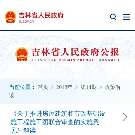
新
窗
口
打
开
无
障
碍
说
明
页
面,
当前位置：
首页
>
2018年
>
第14期
>
政策解
按
读
Alt
加
波
《关于推进房屋建筑和市政基础设
浪
施工程施工图联合审查的实施意
键
见》解读
打