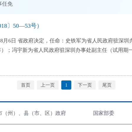
事任免
8〕50—53号）
年）；冯宇新为省人民政府驻深圳办事处副主任（试用期
命张喜春为吉林工业职业技术学院院长（试用期一年）。（吉政
润华、张远军、蔡鹏飞为省政府参事，聘期自2017年1月
3日 省政府决定，任命刘东柏为省公安厅副厅长。（吉政干
首页
上一页
1
下一页
尾页
市（州）、县（市、区）政府
国家部委