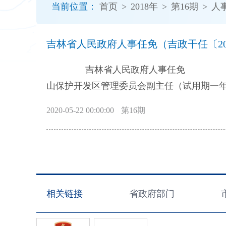
当前位置：
首页
>
2018年
>
第16期
>
人
开
导
盲
吉林省人民政府人事任免（吉政干任〔201
模
式
吉林省人民政府人事任免 8月6日 省政府决定，任命：史铁军为省人民政府驻深圳办事处主任；王铁为长白
山保护开发区管理委员会副主任（试用期一
〔2018〕50号） 同日 省政府决定，任
2020-05-22 00:00:00
第16期
8月9日 省政府决定，续聘王源、王江滨、刘
年。（吉政干任〔2018〕52号） 8月1
相关链接
省政府部门