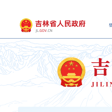
新
窗
口
打
开
无
障
碍
说
明
页
面,
按
Alt
加
波
浪
键
打