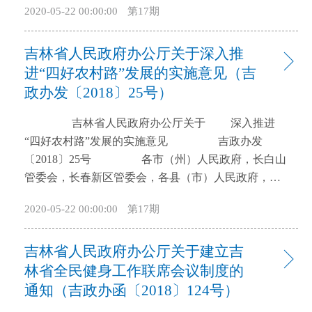
2020-05-22 00:00:00
第17期
机构： 现将《吉林省特色高水平大学、特色高水
平学科专业建设项目实施方案》印发给你们，请认真
吉林省人民政府办公厅关于深入推
遵照执行。 吉林省人民政府 2018年8月11日
吉林省特色高水平大学、特色高水平 学
进“四好农村路”发展的实施意见（吉
科专业建设项目实施方案 为深入贯彻党的十
政办发〔2018〕25号）
九大关于加快一流大学和一流学科建设、实现高等教
吉林省人民政府办公厅关于 深入推进
育内涵式发展的战略要求，切实落实省政府提出的加
“四好农村路”发展的实施意见 吉政办发
快特色高水平大学、特色高水平学科专业（以下简称
〔2018〕25号 各市（州）人民政府，长白山
“双特色”）建设工作部署，加快建设高等教育强省，
管委会，长春新区管委会，各县（市）人民政府，省
特制定本方案。 一、指导思想 以习近平新时
政府各厅委办、各直属机构： 为深入贯彻落实习
代中国特色社会主义思想为指导，紧紧围绕我省“三个
2020-05-22 00:00:00
第17期
近平总书记“既要把农村公路建好，更要管好、护好、
五”发展战略部署，全面贯彻党的教育方针，坚持社会
运营好”的重要指示精神，全面推进“四好农村路”向更
主义办学方向，落实立德树人根本任务，以人才培养
吉林省人民政府办公厅关于建立吉
高质量发展，现提出如下意见。 一、总体要求
为核心，以建设一流为目标，以特色发展为导向，以
（一）指导思想。以习近平新时代中国特色社会
林省全民健身工作联席会议制度的
学科专业为基础，以体制机制改革为动力，加快建设
主义思想为指导，全面贯彻党的十九大精神和习近平
一批特色高水平大学和特色高水平学科专业，为新一
通知（吉政办函〔2018〕124号）
总书记关于“四好农村路”工作的重要指示批示，始终
轮振兴发展提供关键支撑。 二、建设原则