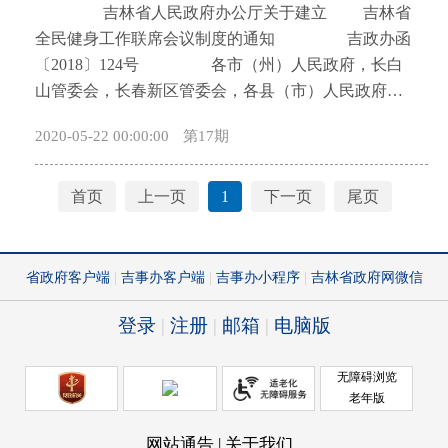
吉林省人民政府办公厅关于建立 吉林省
坚持以人民为中心的发展思想，牢固树立新的发展理
——坚持以总体规划为统领，进一步优化布局结构，
全民健身工作联席会议制度的通知 吉政办函
念，落实高质量发展要求，突出补短板、强管养、提
扶优扶特扶需扶新，引导省属高校在各自类型和领域
〔2018〕124号 各市（州）人民政府，长白
服务、促发展，扎实推进农村公路协调可持续发展，
特色化、差异化发展。 ——坚持以分类管理为基
山管委会，长春新区管委会，各县（市）人民政府，
不断提升农村交通运输供给能力，充分发挥农村公路
础，引导省属高校结合自身优势，科学规划，按照应
省政府各厅委办、各直属机构： 为进一步加强对
在全面建成小康社会、乡村振兴发展、加快推进农业
用研究型、应用型、职业技能型合理定位，办出特色
2020-05-22 00:00:00
第17期
我省全民健身工作的组织领导，省政府决定建立吉林
农村现代化中的先行保障作用，不断提升农民群众的
和水平。 ——坚持以深化改革为动力，引导省属
省全民健身工作联席会议制度。现将联席会议组成人
获得感、幸福感，使农村公路成为助力广大农民致富
高校围绕国家和我省振兴发展需求，集聚学科优势和
员名单通知如下： 召集人：安立佳 副省长
奔小康的民生路，成为党联系农民群众的民心路。
首页
上一页
1
下一页
尾页
协同创新，解决经济社会发展重大问题，带动学科发
副召集人： 省政府副秘书长 王成胜 省体育局局
（二）基本原则。农村公路是保障农民群众生产
展及整体水平提升。 ——坚持以绩效评价为杠
长 成 员： 张志伟 省委宣传部副部长 刘日昊
生活的公益性基础设施，是农业发展和乡村振兴的重
杆，引导省属高校实现自主建设，完善基于绩效的动
省发展改革委副主任 战高峰 省教育厅副厅长
要支撑，是社会主义新农村建设的重要内容。要坚持
态调整机制，打破身份固化，形成有序竞争的发展格
谢景武 省科技厅副厅长 卢大明 省工业和信
以目标、问题为导向，扎实推进农村公路从“会战式”
局。 三、建设目标 “双特色”建设要根植吉林
息化厅副厅长 金明哲 省民委副主任 省公安
建设向集中攻坚转变，从注重规模增长向高质量发展
大地，服务振兴发展，突出以提高质量为核心的内涵
厅副厅长 相 瑛 省民政厅副厅长 王慧群 省财
转变，从以建设为主向建管养运协调发展转变，从适
发展，突出以产教融合为重点的制度创新，突出以特
政厅副厅长 姬国海 省人力资源社会保障厅副厅长
应发展向引领发展转变。 ——坚持合力发展、县
色发展为支撑的体系建设，全面提升我省高等教育支
台培青 省国土资源厅副厅长 刘 萍 省住房城
为主体。按照农村公路有关法律法规及政策规定，县
撑力、贡献力、竞争力。 ——到2022年，“双特
乡建设厅副厅长 夏 季 省农委副主任 张辰源
级政府全面落实建管养运主体责任，省、市（州）政
色”建设取得显著成效，综合发展水平进入全国前列。