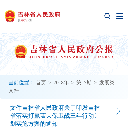
新
窗
口
打
开
无
障
碍
说
明
页
面,
当前位置：
首页
>
2018年
>
第17期
>
发展类
按
文件
Alt
加
波
文件吉林省人民政府关于印发吉林
浪
省落实打赢蓝天保卫战三年行动计
键
划实施方案的通知
打