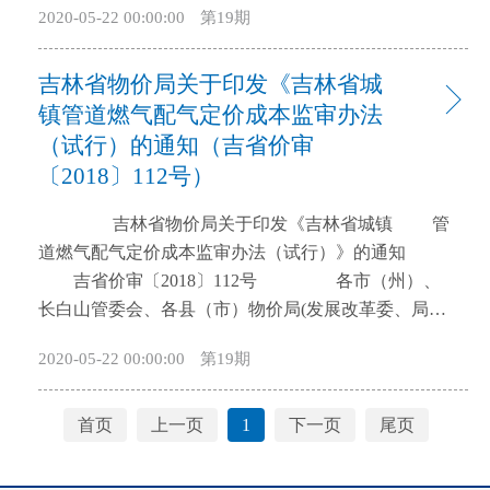
2020-05-22 00:00:00
第19期
备案监管办法》已经2018年第1次厅长办公会审议通
立健全市（州）级政府耕地保护责任目标考核制度，
过，现印发给你们，请遵照执行。执行中的有关问题
依据《中华人民共和国土地管理法》《基本农田保护
吉林省物价局关于印发《吉林省城
请及时报厅土地利用管理处。 吉林省国土资源厅
条例》《吉林省土地管理条例》和《中共吉林省委吉
2018年1月30日 吉林省土地估价机构备
镇管道燃气配气定价成本监审办法
林省人民政府关于加强耕地保护和改进占补平衡的实
案监管办法 第一章 总 则 第一条为了加
施意见》（吉发〔2018〕3号）等法律、法规和政策要
（试行）的通知（吉省价审
强土地估价行业监督管理，促进土地估价行业健康发
求，制定本办法。 第二条各市（州）政府对《吉
〔2018〕112号）
展，根据《资产评估法》《国土资源部关于开展土地
林省土地利用总体规划》（以下简称《规划》）确定
估价机构备案工作的通知》（国土资规〔2017〕6号）
吉林省物价局关于印发《吉林省城镇 管
的本行政区域内的耕地保有量、永久基本农田保护面
要求，特制定本办法。 第二条本办法所称土地估
道燃气配气定价成本监审办法（试行）》的通知
积以及高标准农田建设任务负责，市（州）政府主要
价机构是指在吉林省各级工商行政管理机关注册的，
吉省价审〔2018〕112号 各市（州）、
负责人为第一责任人。 第三条省政府对各市
其公司章程和营业执照的经营范围中同时载明可从事
长白山管委会、各县（市）物价局(发展改革委、局，
（州）政府耕地保护责任目标履行情况进行考核，由
土地估价业务的估价机构。在省内注册的所有土地估
价格监督检查局）： 为加强城镇管道燃气配气定
省公务员局、省国土资源厅会同省农委、省统计局
2020-05-22 00:00:00
第19期
价机构拟开展土地估价业务，必须依法到省国土资源
价成本监管，规范定价成本监审行为，提高政府价格
（以下称考核部门）负责组织开展考核工作。 第
厅进行备案。 第二章 备案申请 第三条土地
决策的科学性，根据相关法律法规和制度规定，省物
四条市（州）级政府耕地保护责任目标考核在耕地占
估价机构应当依法采用合伙或者公司形式。申请备案
价局制定了《吉林省城镇管道燃气配气定价成本监审
补平衡、高标准农田建设等相关考核评价的基础上，
首页
上一页
1
下一页
尾页
的机构要符合以下条件： （一）合伙形式的估价
办法（试行）》。现印发你们，请按照执行。
由省政府组织考核部门综合开展，实行年度考核和期
机构，应当有两名以上土地估价师；其合伙人三分之
吉林省物价局 2018年6月29日 吉林省城
末考核相结合的方法。年度考核每年开展1次，期末考