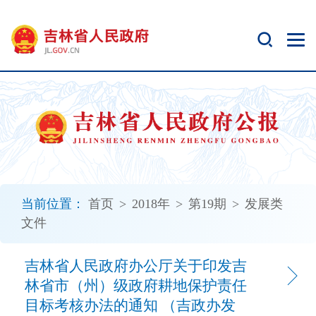
新
窗
口
打
开
无
障
碍
说
明
页
面,
当前位置：
首页
>
2018年
>
第19期
>
发展类
按
文件
Alt
加
波
吉林省人民政府办公厅关于印发吉
浪
林省市（州）级政府耕地保护责任
键
目标考核办法的通知 （吉政办发
打