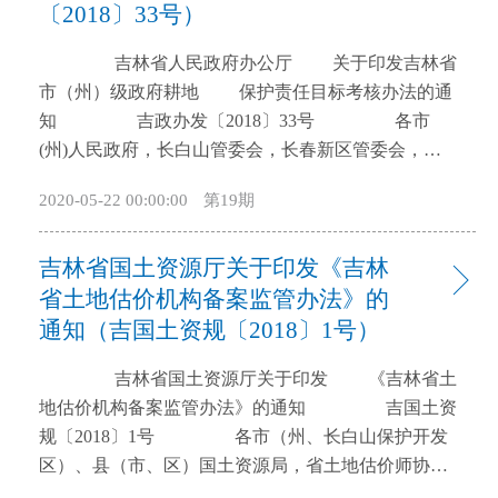
〔2018〕33号）
开
导
吉林省人民政府办公厅 关于印发吉林省
盲
市（州）级政府耕地 保护责任目标考核办法的通
模
知 吉政办发〔2018〕33号 各市
式
(州)人民政府，长白山管委会，长春新区管委会，各
县（市）人民政府，省政府各厅委办、各直属机构：
2020-05-22 00:00:00
第19期
经省政府同意，现将修订后的《吉林省市（州）
级政府耕地保护责任目标考核办法》印发给你们，请
吉林省国土资源厅关于印发《吉林
认真贯彻执行。2010年9月27日由省政府办公厅印发的
《吉林省耕地保护责任目标考核办法》同时废止。
省土地估价机构备案监管办法》的
吉林省人民政府办公厅 2018年8月28日
通知（吉国土资规〔2018〕1号）
吉林省市（州）级政府耕地保护 责任目
吉林省国土资源厅关于印发 《吉林省土
标考核办法 第一章 总 则 第一条为贯彻
地估价机构备案监管办法》的通知 吉国土资
落实《国务院办公厅关于印发〈省级政府耕地保护责
规〔2018〕1号 各市（州、长白山保护开发
任目标考核办法〉的通知》（国办发〔2018〕2号），
区）、县（市、区）国土资源局，省土地估价师协
坚持最严格的耕地保护制度和最严格的节约用地制
会，各土地估价从业机构: 《吉林省土地估价机构
度，守住耕地保护红线，严格保护永久基本农田，建