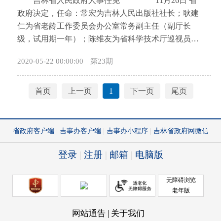
吉林省人民政府人事任免 11月26日 省
开
政府决定，任命：常宏为吉林人民出版社社长；耿建
导
仁为省老龄工作委员会办公室常务副主任（副厅长
盲
级，试用期一年）；陈维友为省科学技术厅巡视员；
模
曾宏为省公安厅巡视员；李宝君为省人力资源和社会
式
2020-05-22 00:00:00
第23期
保障厅巡视员；孙传军为省应急管理厅巡视员；张振
坤为省人民政府驻深圳办事处巡视员；李禾为省供销
合作社巡视员。免去:李宝君的省人力资源和社会保障
首页
上一页
1
下一页
尾页
厅副厅长职务；孙传军的省应急管理厅副厅长职务；
张振坤的省人民政府驻深圳办事处副主任职务。（吉
政干任〔2018〕71号） 同日 省政府决定，免去李
禾的省供销合作社理事会副主任职务。（吉政干任
〔2018〕72号） 11月29日 省政府决定，任命钟东
为省农业农村厅副厅长（列刘丰艳后）。（吉政干任
〔2018〕73号） 11月30日 省政府决定，任命明伟
立为省供销合作社理事会副主任（列于国廷后）。
（吉政干任〔2018〕74号）