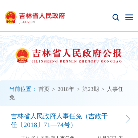
新
窗
口
打
开
无
障
碍
说
明
页
面,
当前位置：
首页
>
2018年
>
第23期
>
人事任
按
免
Alt
加
波
吉林省人民政府人事任免（吉政干
浪
任〔2018〕71—74号）
键
打