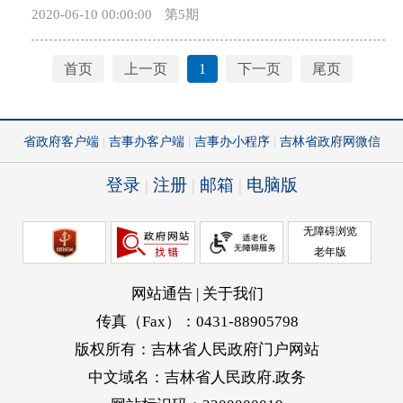
2020-06-10 00:00:00
第5期
现制度可持续发展，根据《中华人民共和国社会保险
保险基金统收统支省级统筹制度，促进基金长期平稳
法》等法律、法规规定以及党中央、国务院和省委、
运行。 二、基本原则 （一）均衡负担。通过
省政府关于深化医疗保障制度改革的相关部署和要
实施全省企业职工基本养老保险基金统收统支管理，
首页
上一页
1
下一页
尾页
求，结合我省实际，现就全面推进医疗保障市级统筹
着力解决部分地区基金不足发放的主要矛盾，适度均
提出如下意见： 一、总体要求 （一）指导思
衡各地基金负担，提高基金使用效率和抗风险能力，
想。以习近平新时代中国特色社会主义思想为指导，
增强省级统筹制度的互济性和可持续性，确保养老金
坚持以人民为中心的发展理念，按照“兜底线、织密
按时足额发放。 （二）公平统一。进一步规范企
网、建机制”要求，努力在我省建成制度更加统一、保
业职工基本养老保险政策和标准，逐步形成参保缴
障更加公平、基金更可持续、管理更加规范、服务更
费、待遇计发和待遇调整等政策全省统一，确保缴费
加高效的多层次医疗保障体系，不断提升人民群众的
和待遇相对应，各地基金收支责任和统筹权益相一
获得感、幸福感、安全感。 （二）基本原则。
致。 （三）责任明晰。省政府承担全省企业离退
——坚持政府主导。政府主导推进，部门协同配
休人员基本养老金按时足额发放的主体责任。各市
合，统一组织实施。医保基金由市（州）统一预算，
（州）、县（市）政府承担扩面征缴和确保养老金按
市（州）政府和县（市、区）政府按管理权限落实扩
时足额发放的工作责任。建立各级政府对企业职工基
面、征缴、医保财政补助资金和医疗救助资金筹集、
本养老保险的工作责任分担机制。 （四）循序渐
基金监管等管理责任，确保基金平稳运行。 ——
进。平稳有序推进企业职工基本养老保险基金统收统
坚持权责清晰。严格落实国家医保待遇清单管理制
支省级统筹改革进程，逐步实现养老保险政策和经办