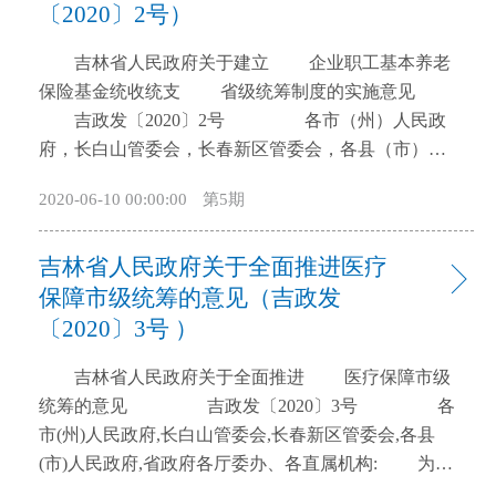
〔2020〕2号）
开
导
吉林省人民政府关于建立 企业职工基本养老
盲
保险基金统收统支 省级统筹制度的实施意见
模
吉政发〔2020〕2号 各市（州）人民政
式
府，长白山管委会，长春新区管委会，各县（市）人
民政府，省政府各厅委办、各直属机构： 按照
2020-06-10 00:00:00
第5期
《人力资源社会保障部财政部国家税务总局关于规范
企业职工基本养老保险省级统筹制度的通知》（人社
吉林省人民政府关于全面推进医疗
部发〔2019〕112号）要求，现就我省建立企业职工基
本养老保险基金统收统支省级统筹制度提出如下实施
保障市级统筹的意见（吉政发
意见。 一、总体目标 认真贯彻落实党的十九
〔2020〕3号 ）
大提出的加强社会保障体系建设要求，着眼全面建成
吉林省人民政府关于全面推进 医疗保障市级
覆盖全民、城乡统筹、权责清晰、保障适度、可持续
统筹的意见 吉政发〔2020〕3号 各
的多层次社会保障体系目标，以企业职工基本养老保
市(州)人民政府,长白山管委会,长春新区管委会,各县
险政策全省统一为基础，以基金省级统收统支为核
(市)人民政府,省政府各厅委办、各直属机构: 为更
心，以基金预算管理为约束，以信息系统和经办管理
好地适应医疗保障功能定位，充分发挥保障效能，实
为依托，以基金监督为保障，建立企业职工基本养老