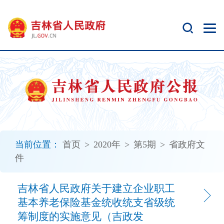
新
窗
口
打
开
无
障
碍
说
明
页
面,
当前位置：
首页
>
2020年
>
第5期
>
省政府文
按
件
Alt
加
波
吉林省人民政府关于建立企业职工
浪
基本养老保险基金统收统支省级统
键
筹制度的实施意见（吉政发
打