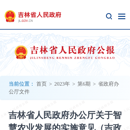
新
窗
口
打
开
无
障
碍
说
明
页
面,
当前位置：
首页
>
2023年
>
第6期
>
省政府办
按
公厅文件
Alt
加
波
吉林省人民政府办公厅关于智
浪
键
慧农业发展的实施意见（吉政
打