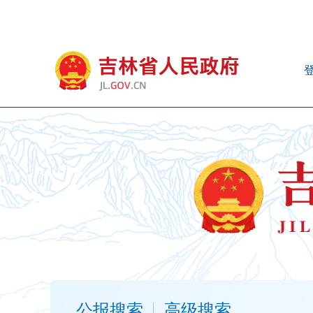
新
窗
口
打
开
无
障
碍
说
明
页
面,
按
Alt
加
波
浪
键
打
公报搜索
高级搜索