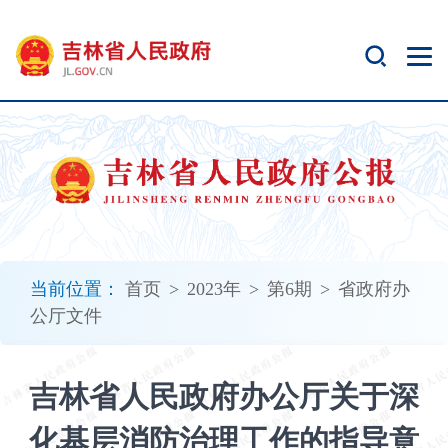
新
窗
口
打
开
无
障
碍
说
明
页
面,
当前位置：
首页
>
2023年
>
第6期
>
省政府办
按
公厅文件
Alt
加
波
吉林省人民政府办公厅关于深
浪
键
化基层消防治理工作的指导意
打