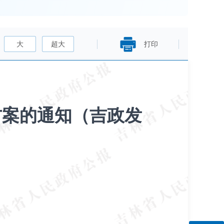
大
超大
打印
方案的通知（吉政发