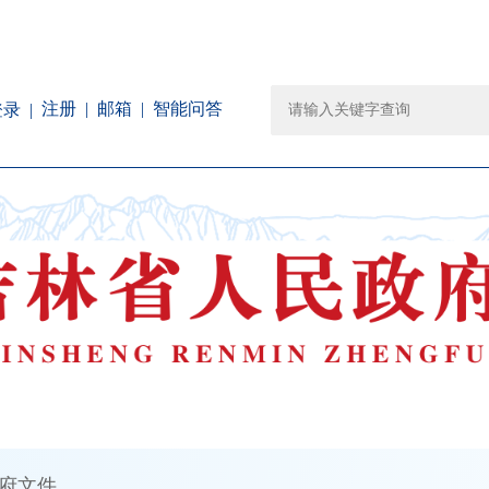
注册
邮箱
智能问答
登录
府文件