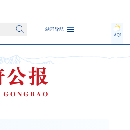
站群导航
AQI