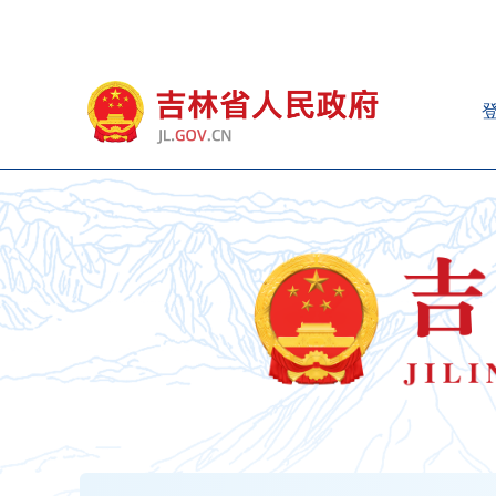
新
窗
口
打
开
无
障
碍
说
明
页
面,
按
Alt
加
波
浪
键
打