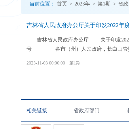
当前位置：
首页
>
2023年
>
第1期
>
省政
开
导
盲
吉林省人民政府办公厅关于印发2022年
模
式
吉林省人民政府办公厅 关于印发2022
号 各市（州）人民政府，长白山管委会，长春新区、中韩（长春）国际合作示范区管委会，各县（市）人民政府，省
政府各厅委办、各直属机构： 为落实重大
2023-11-03 00:00:00
第1期
例》（国务院令第713号）和《吉林省重大
《2022年度吉林省人民政府重大行政决策
求，请认真组织实施： 一、《目录》决策
专家论证、风险评估、合法性审查、集体讨
工作中，确需结合实际对列入《目录》的决
相关链接
省政府部门
省政府审定。 三、省政府办公厅将对列入《
民政府办公厅 2022年7月14日