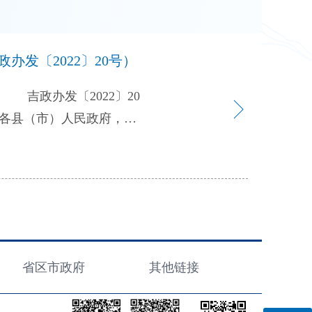
发〔2022〕20号）
政办发〔2022〕20
大行政决策程序暂行条
定，省政府办公厅编制了
现予印发，并提出以下要
点，严格履行公众参与、
按时完成。 二、在后续
阐明理据，提出具体意见报
省区市政府
其他链接
。 吉林省人