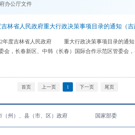
府办公厅文件
度吉林省人民政府重大行政决策事项目录的通知（吉政办
年度吉林省人民政府 重大行政决策事项目录的通知 吉
行政决策程序，推进科学、民主、依法决策，根据《重
行政决策程序规定》（吉林省人民政府令第270号）有关规
事项目录》（以下简称《目录》），经省委、省政府同意，
首页
上一页
1
下一页
尾页
承办单位要认真组织实施，落实责任分工，把握时间节
论决定、决策出台前向省委请示报告等法定程序，确保
策事项进行调整的，决策承办单位要深入研究论证、充分
市（州）、县（市、区）政府
国家部委
目录》的决策事项履行法定程序情况进行全流程指导监督