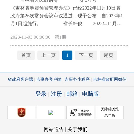
吉林省人民政府令 第277号
开
《吉林省地震预警管理办法》已经2022年11月10日省
导
政府第26次常务会议审议通过，现予公布，自2023年1
盲
月1日起施行。 省长韩俊 2022年11月15
模
日 吉林省地震预警管理办法 第一
式
2023-11-03 00:00:00
第1期
章 总 则 第一条 为了规范地震预警相关活动，防
御和减轻地震灾害，保护人民生命和财产安全，根据
《中华人民共和国防震减灾法》《吉林省防震减灾条
首页
上一页
1
下一页
尾页
例》等法律、法规，结合本省实际，制定本办法。
第二条 在本省行政区域内从事地震预警系统规划
与建设、地震预警信息发布与处置、监督管理与保障
以及其他相关活动，适用本办法。 本办法所称地
震预警，是指地震发生后，利用地震监测设施、设备
以及相关技术，在地震波到达之前向可能遭受地震破
坏的区域提前发出地震警报信息的行为。 第三条
地震预警工作应当遵循政府主导、部门协同、社会参
与的原则，实行统一规划、统一管理、统一发布的工
作机制。 第四条 县级以上人民政府应当加强对地