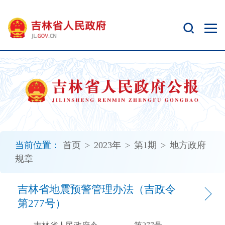
新
窗
口
打
开
无
障
碍
说
明
页
面,
当前位置：
首页
>
2023年
>
第1期
>
地方政府
按
规章
Alt
加
波
吉林省地震预警管理办法（吉政令
浪
第277号）
键
打