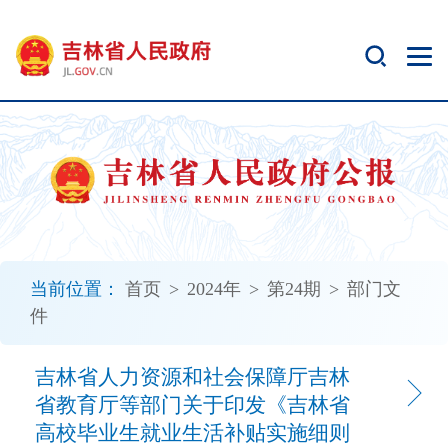
新
窗
口
打
开
无
障
碍
说
明
页
面,
当前位置：
首页
>
2024年
>
第24期
>
部门文
按
件
Alt
加
波
吉林省人力资源和社会保障厅吉林
浪
省教育厅等部门关于印发《吉林省
键
高校毕业生就业生活补贴实施细则
打