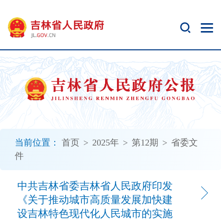
新
窗
口
打
开
无
障
碍
说
明
页
面,
当前位置：
首页
>
2025年
>
第12期
>
省委文
按
件
Alt
加
波
中共吉林省委吉林省人民政府印发
浪
《关于推动城市高质量发展加快建
键
设吉林特色现代化人民城市的实施
打