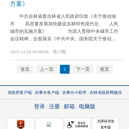
方案》
开
导
中共吉林省委吉林省人民政府印发《关于推动城
盲
市 高质量发展加快建设吉林特色现代化 人民
模
城市的实施方案》 为深入贯彻中央城市工作
式
会议精神，全面落实《中共中央、国务院关于推动城
市高质量发展的意见》部署，加快建设吉林特色现代
2025-12-29 00:00:00
第12期
化人民城市，现制定如下方案。 一、总体要求
坚持以习近平新时代中国特色社会主义思想为指
导，深入贯彻党的二十大和二十届历次全会精神，全
首页
上一页
1
下一页
尾页
面贯彻习近平总书记关于城市工作的重要论述，贯彻
落实习近平总书记关于东北全面振兴和吉林工作的系
列重要指示精神，以推动城市高质量发展为主题，以
坚持城市内涵式发展为主线，以推进城市更新为重要
抓手，加快建设创新、宜居、美丽、韧性、文明、智
慧的吉林特色现代化人民城市。 到2028年，适应
吉林城市高质量发展的政策体系和工作机制更加完
善，现代化人民城市建设取得明显进展。到2030年，