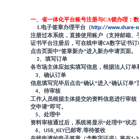
一、省一体化平台账号注册与
CA
锁办理：数
电子签章办理平台（
1.
http://www.share-s
注册过本系统，直接使用账户（支持邮箱、
证书平台注册后，可在线申请
数字证书订
CA
点击页面中
“签章新办”进入新办申请页面。
、填写订单
2
各市场主体应如实填写信息，根据法人订单
、确认订单
3
信息填写完毕后点击
“确认”进入“确认订单
、待审核
4
工作人员根据主体提交的资料信息进行审核
交申请”即可。
、处理中
5
资料审核通过后，系统将显示
“处理中”状
、
已邮寄
等待签收
6
USB_KEY
,
在线申请的电子签章（含数字证书）将在
1-3