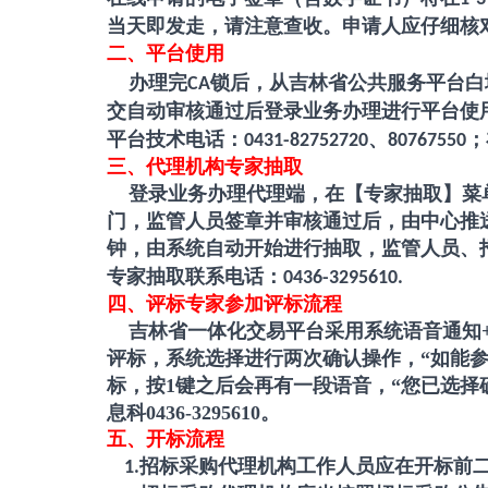
当天即发走，请注意查收。申请人应仔细核
二、
平台使用
办理完
锁后，从吉林省公共服务平台白
CA
交自动审核通过后登录业务办理进行平台使
平台技术电话：
、
；
0431-82752720
80767550
三、代理机构专家抽取
登录业务办理代理端，在【专家抽取】菜单
门，监管人员签章并审核通过后，由中心推
钟，由系统自动开始进行抽取，监管人员、
专家抽取联系电话：
0436-3295610.
四、评标专家参加评标流程
吉林省一体化交易平台
采用系统语音通知
评标，系统选择进行两次确认操作，“如能
标，按
1
键之后会再有一段语音，“您已选择
息科
0436-3295610
。
五、开标流程
招标采购代理机构工作人员应在开标前
1.