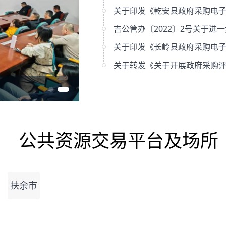
24
会议
坚守底线廉洁从业
2025
/
03
公共资源交易平台及场所
扶余市