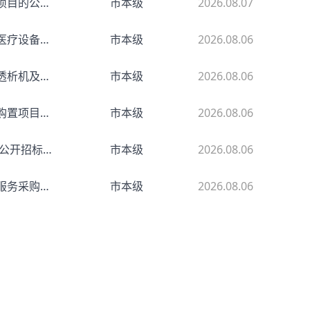
吉林省中源信达项目管理有限公司关于扶余市环卫市场化运营政府购买服务项目的公开招标公告
市本级
2026.08.07
长春建焱旭辉项目管理有限责任公司关于松原市中西医结合医院老年病专科医疗设备采购项目的竞争性磋商公告
市本级
2026.08.06
吉林省荣欣项目管理有限公司关于松原市中心医院（松原市儿童医院）血液透析机及血液滤过机医疗设备采购项目的竞争性谈判公告
市本级
2026.08.06
吉林省融合项目管理咨询有限责任公司关于扶余市第四中学多功能室等设备购置项目的公开招标公告
市本级
2026.08.06
吉林省正元招标代理有限公司关于2026年乾安县残疾人基本辅具采购项目的公开招标公告
市本级
2026.08.06
长岭县政府采购中心关于长岭县机关事务管理中心机关综合办公楼物业管理服务采购项目的竞争性磋商公告
市本级
2026.08.06