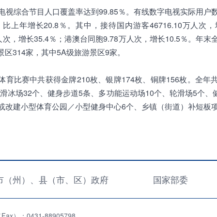
电视综合节目人口覆盖率达到99.85％。有线数字电视实际用户数为
比上年增长20.8％。其中，接待国内游客46716.10万人次，
万人次，增长35.4％；港澳台同胞9.78万人次，增长10.5％。年
区314家，其中5A级旅游景区9家。
体育比赛中共获得金牌210枚、银牌174枚、铜牌156枚。全年
滑冰场32个、健身步道5条、多功能运动场10个、轮滑场5个、
新建或改建小型体育公园／小型健身中心6个、乡镇（街道）补短板
市（州）、县（市、区）政府
国家部委
x）：0431-88905798