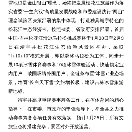
雪地也是金山银山”理念，始终把发展松花江旅游作为落
实省委“一主六双”高质量发展战略和市委建设践行“两山”
理念试验区决策部署的集中体现，打造独具靖宇特色的
松花江生态经济带。按照省委、省政府安排部署，首届
中国·吉林松花江滑冰马拉松挑战赛将于1月30日至2月3
日在靖宇县松花江生态旅游风景区举办，采取
“1+10+10”模式开展，即以滑冰马拉松为主体，同步开
展10项冰雪体育赛事和10项冰雪体验活动，快速锁定业
内用户，破圈吸睛外围用户，全链条布置“冰雪+”业态场
景，培育“长白天下雪”文旅增长极，建设吉林冰雪旅游
新地标。
靖宇县高度重视赛事筹备工作，在省体育局的精心
指导下，在市委、市政府的坚强领导下，举全县之力推
动赛事筹备各项任务有效落实，预计1月25日，所有文
旅业态将搭建完毕，景区对外开放运营。