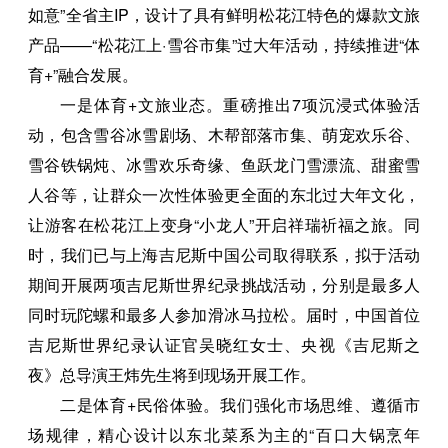
如意”全省主IP，设计了具有鲜明松花江特色的爆款文旅
产品——“松花江上·雪谷市集”过大年活动，持续推进“体
育+”融合发展。
一是体育+文旅业态。重磅推出7项沉浸式体验活
动，包含雪谷冰雪剧场、木帮部落市集、萌宠欢乐谷、
雪谷铁锅炖、冰雪欢乐奇缘、鱼跃龙门雪漂流、甜蜜雪
人谷等，让群众一次性体验更全面的东北过大年文化，
让游客在松花江上变身“小龙人”开启祥瑞祈福之旅。同
时，我们已与上海吉尼斯中国公司取得联系，拟于活动
期间开展两项吉尼斯世界纪录挑战活动，分别是最多人
同时玩陀螺和最多人参加滑冰马拉松。届时，中国首位
吉尼斯世界纪录认证官吴晓红女士、央视《吉尼斯之
夜》总导演王炜先生将到现场开展工作。
二是体育+民俗体验。我们强化市场思维、遵循市
场规律，精心设计以东北菜系为主的“百口大锅烹年