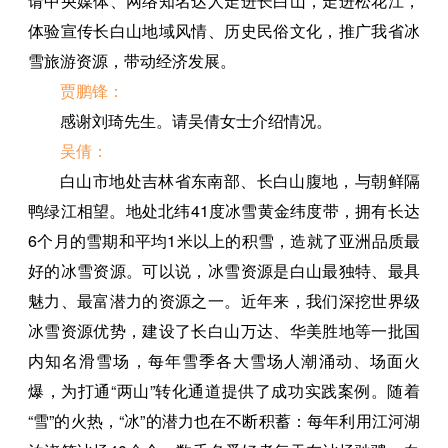
请中央媒体、网络知名达人走进长白山，走进松花江，
体验宣传长白山地域风情、历史民俗文化，推广我省冰
雪旅游资源，带动经济发展。
贾鹏锋：
感谢刘琦先生。请吴倩女士介绍情况。
吴倩：
白山市地处吉林省东南部、长白山腹地，与朝鲜隔
鸭绿江相望。地处北纬41度冰雪黄金纬度带，拥有长达
6个月的雪期和平均1米以上的积雪，造就了亚洲品质最
好的冰雪资源。可以说，冰雪资源是白山最独特、最具
魅力、最富潜力的资源之一。近年来，我们深挖世界级
冰雪资源优势，建设了长白山万达、华美胜地等一批国
内知名滑雪场，每年雪季各大雪场人潮涌动、场面火
爆，为打通“两山”转化通道提供了成功实践案例。随着
“雪”的火热，“冰”的潜力也在不断积蓄：每年利用江河湖