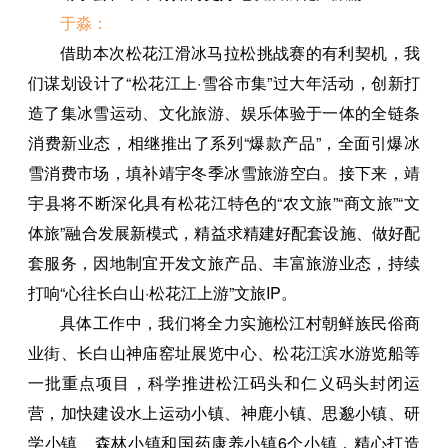
于淼：
借助本次松花江滑冰马拉松挑战赛的有利契机，我
们谋划设计了“松花江上·雪谷市集”过大年活动，创新打
造了集冰雪运动、文化旅游、娱乐体验于一体的全链条
消费新业态，相继推出了系列“爆款产品”，全面引爆冰
雪消费市场，填补靖宇冬季冰雪旅游空白。接下来，靖
宇县将不断深化具有松花江特色的“农文旅”“商文旅”“文
体旅”融合发展新模式，精益求精建好配套设施、做好配
套服务，因地制宜开发文旅产品、丰富旅游业态，持续
打响“心往长白山·松花江上游”文旅IP。
具体工作中，我们将全力实施松江村朝鲜族民俗商
业街、长白山神庙窑址展览中心、松花江滨水游览船等
一批重点项目，科学推进松江码头和仁义码头封闭运
营，加快建设水上运动小镇、神鹿小镇、思邈小镇、研
学小镇、森林小镇和国药康养小镇6个小镇，精心打造