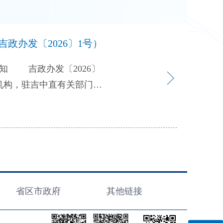
政办发〔2026〕1号）
 吉政办发〔2026〕
请认真抓好贯彻落实。
制，坚持数字化赋能、小切
，为吉林高质量发展明显进
）提升经营主体准入准营
间至1个工作日内。开展
省区市政府
其他链接
推进迁入申请、迁出调档、
厅、省发展改革委、省公安