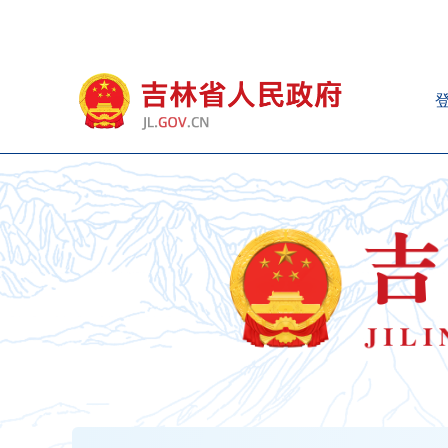
新
窗
口
打
开
无
障
碍
说
明
页
面,
按
Alt
加
波
浪
键
打