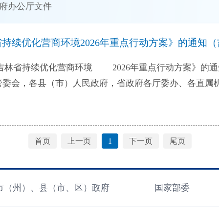
府办公厅文件
续优化营商环境2026年重点行动方案》的通知（吉
持续优化营商环境 2026年重点行动方案》的通知
6年重点行动方案》已经省政府同意，现印发给你们，
行动方案 为深入
于营商环境的决策部署，着力构建一站式服务企业闭环机
首页
上一页
1
下一页
尾页
和创新活力，营造市场化、法治化、国际化一流营商环境
制定本方案。 一、构建公平可预期的市场环境 （一
票申领、社保登记、公积金登记事项，压缩经营主体开办时
市（州）、县（市、区）政府
国家部委
禁即入、单外无单”，全面落实市场准入负面清单制度。
迁移等事项，跨区域联动办理。（责任单位：省市场监管