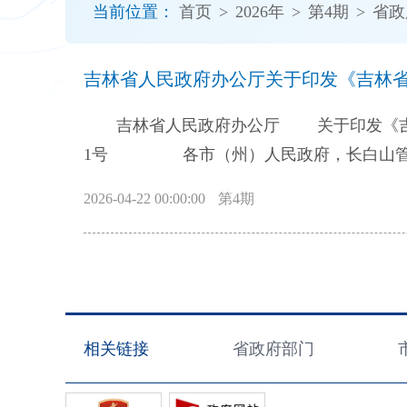
当前位置：
首页
>
2026年
>
第4期
>
省政
开
导
盲
吉林省人民政府办公厅关于印发《吉林省持
模
式
吉林省人民政府办公厅 关于印发《吉林省
1号 各市（州）人民政府，长白山管委会，各县（市）人民政府，省政府各厅委办、各直属机构，驻吉中直有关部门、
单位： 《吉林省持续优化营商环境202
2026-04-22 00:00:00
第4期
吉林省人民政府办公厅 2026年2月12日 吉林省持续优化营商环境 2026年重点
贯彻落实党中央、国务院和省委、省政府关
口破题，持续激发各类经营主体的内生动力
位、全面振兴取得新突破提供坚实支撑，
便利度。优化经营主体注册、公章刻制、发
相关链接
省政府部门
省、市、县三级市场准入效能评估，推行“非
变更登记、税务迁出及社保、医保、公积金