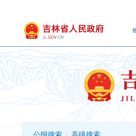
新
窗
口
打
开
无
障
碍
说
明
页
面,
按
Alt
加
波
浪
键
打
公报搜索
高级搜索