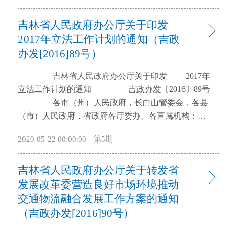
〔2015〕95号）精神，经省政府同意，结合我省实
吉林省人民政府办公厅关于印发
际，提出以下实施意见： 一、总体要求 (一)
指导思想。以党的十八大和十八届二中、三中、四
2017年立法工作计划的通知（吉政
中、五中、六中全会精神为指导，认真贯彻落实国务
办发[2016]89号）
院和省委、省政府的决策部署，树立“创新、协调、绿
吉林省人民政府办公厅关于印发 2017年
色、开放、共享”发展理念，坚持以落实企业追溯管理
立法工作计划的通知 吉政办发〔2016〕89号
责任为基础，以推进信息化追溯为方向，积极运用物
各市（州）人民政府，长白山管委会，各县
联网、云平台、大数据等现代信息技术，促进追溯管
（市）人民政府，省政府各厅委办、各直属机构：
理与企业经营深入融合。加强统筹规划，严格执行重
《吉林省人民政府2017年立法工作计划》已经省
要产品追溯标准规范，通过模式创新、技术创新、产
2020-05-22 00:00:00
第5期
委、省政府同意，现印发给你们，请按要求认真执
业创新等推进模式，加强协调合作，强化互通共享，
行。 各有关部门要切实加强组织领导，充分发挥
加快推进我省重要产品追溯体系建设，促进质量安全
吉林省人民政府办公厅关于转发省
本部门法制机构的统筹协调和审查把关作用，努力提
综合治理，提升产品质量安全与公共安全水平，更好
高法规草案和规章送审稿质量。列入计划完成的项
发展改革委营造良好市场环境推动
地满足人民群众生活和经济社会发展需要。 (二)
目，起草单位要明确负责领导，落实具体工作机构和
基本原则。坚持政府引导与市场化运作相结合，发挥
交通物流融合发展工作方案的通知
人员，如未按时完成要向省政府做出说明。列入调研
企业主体作用，调动各方面积极性；坚持统筹规划与
（吉政办发[2016]90号）
论证部分的项目，起草单位要组织力量做好起草、调
属地管理相结合，加强指导协调，层层落实责任；坚