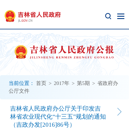
新
窗
口
打
开
无
障
碍
说
明
页
面,
当前位置：
首页
>
2017年
>
第5期
>
省政府办
按
公厅文件
Alt
加
波
吉林省人民政府办公厅关于印发吉
浪
林省农业现代化“十三五”规划的通知
键
（吉政办发[2016]86号）
打