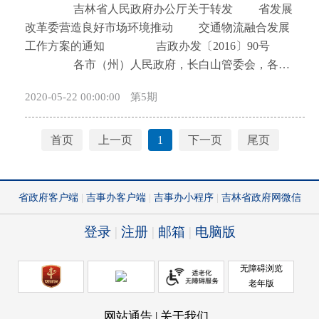
研、论证等前期工作，为立法项目的顺利推进做好充
吉林省人民政府办公厅关于转发 省发展
持形式多样与互联互通相结合，促进开放共享，提高
分准备。有意见分歧的立法项目，有关部门要积极组
改革委营造良好市场环境推动 交通物流融合发展
运行效率；坚持政府监管与社会共治相结合，创新治
织协调，争取达成一致；对不符合要求、不成熟的送
工作方案的通知 吉政办发〔2016〕90号
理模式，保障消费安全和公共安全；坚持远期目标与
审稿，由省法制办退回起草部门重新研究。对未列入
各市（州）人民政府，长白山管委会，各县
阶段性目标相结合，先易后难，总结经验，扎实稳步
本计划中的项目，原则上不予办理。 吉林省人民
（市）人民政府，省政府各厅委办、各直属机构：
推进。 (三)发展目标。到2020年，食用农产品、
2020-05-22 00:00:00
第5期
政府办公厅 2016年12月26日
省发展改革委《营造良好市场环境推动交通物流
食品、药品、农业生产资料、特种设备、危险品等重
融合发展工作方案》已经省政府同意，现转发给你
要产品生产经营企业追溯意识明显增强，运用信息技
们，请认真贯彻执行。 吉林省人民政府办公厅
术建设追溯体系的企业比例大幅提高；社会公众对追
首页
上一页
1
下一页
尾页
2016年12月26日 营造良好市场环境推动
溯产品的认知度和接受度逐步提升，追溯体系建设市
交通物流融合发展工作方案省发展改革委
场环境明显改善。 二、重点任务 (一)推进食
近年来，省委、省政府高度重视交通基础设施建
用农产品追溯体系建设。加快省级农产品质量安全信
设和物流业发展，认真贯彻落实国家《中长期铁路网
息公共服务体系建设步伐。建立食用农产品质量安全
规划（2016—2030年）》《国家公路网规划（2013—
全程追溯协作机制，制定食用农产品追溯管理制度，
2030年）》《物流业发展中长期规划（2014-2020
引导生产经营主体积极参与农产品追溯管理平台运
年）》等文件精神，加大工作力度，完善政策措施，
行。逐步推动农产品产地准出与市场准入相衔接，实
全省综合交通体系不断完善，物流业取得了长足发
现主要食用农产品“从农田到餐桌”全过程追溯管理。
展，支撑实体经济降本增效的能力明显提升，初步形
中央财政资金支持开展肉类、蔬菜、中药材等产品追