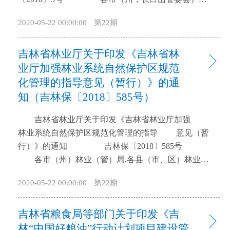
成部分。为加速构建我省农业对外合作新格局、建设
县（市，双阳区，江源区）国土资源局、省地质资料
2020-05-22 00:00:00
第22期
新机制、形成新局面，促进农业对外合作提档升级，
馆： 《吉林省国土资源厅出具非法采矿、破坏性
特制定本方案。 一、总体要求 （一）指导思
采矿造成矿产资源破坏价值报告的暂行办法》已经
想。以习近平新时代中国特色社会主义思想为指导，
吉林省林业厅关于印发《吉林省林
2018年第5次厅长办公会审议通过，现印发给你们，请
认真贯彻落实党的十九大及习近平总书记在深入推进
遵照执行。 吉林省国土资源厅 2018年5
业厅加强林业系统自然保护区规范
东北振兴座谈会上的重要讲话精神，按照党中央、国
月15日 吉林省国土资源厅出具非法采矿、破
化管理的指导意见（暂行）》的通
务院以及省委、省政府关于农业对外合作的决策部
坏性采矿 造成矿产资源破坏价值报告的暂行办法
知（吉林保〔2018〕585号）
署，牢牢抓住国家实施乡村振兴战略和“一带一路”倡
第一条 为规范非法采矿、破坏性采矿造成矿
议及第四届“东方经济论坛”的历史机遇，牢固树立创
产资源破坏价值报告的出具工作，根据《中华人民共
吉林省林业厅关于印发《吉林省林业厅加强
新、协调、绿色、开放、共享发展理念，着眼于振兴
和国矿产资源法》《最高人民法院、最高人民检察院
林业系统自然保护区规范化管理的指导 意见（暂
吉林老工业基地和率先实现农业现代化，坚持“走出
关于办理非法采矿、破坏性采矿刑事案件适用法律若
行）》的通知 吉林保〔2018〕585号
去”和“引进来”相结合，统筹利用国际国内两个市场、
干问题的解释》（法释〔2016〕25号）等有关规定，
各市（州）林业（管）局,各县（市、区）林业
两种资源，以企业为主体、市场为导向，不断完善农
结合本省实际，制定本办法。 第二条 凡在本省行
局，长白山保护开发区林业局，各国有林业局，各省
2020-05-22 00:00:00
第22期
业对外开放战略布局，优化农业对外合作政策支持体
政区域内，国土资源主管部门或公安、司法机关在查
级以上自然保护区管理局： 为进一步规范林业系
系，加强农业优势产能和技术合作，加快形成开放有
处涉嫌非法采矿案件，对非法开采的矿产资源储量
统自然保护区建设和管理，提高建设管理水平和能
序、交流顺畅、融合共享的农业对外合作新格局，为
吉林省粮食局等部门关于印发《吉
（矿产品）需要确定；以及查处涉嫌破坏性采矿案
力，建立自然保护区监督管理长效机制，省林业厅制
率先实现农业现代化和乡村振兴拓展新领域、开辟新
件，对造成矿产资源破坏的价值、是否属于破坏性开
定了《吉林省林业厅加强林业系统自然保护区规范化
林“中国好粮油”行动计划项目建设管