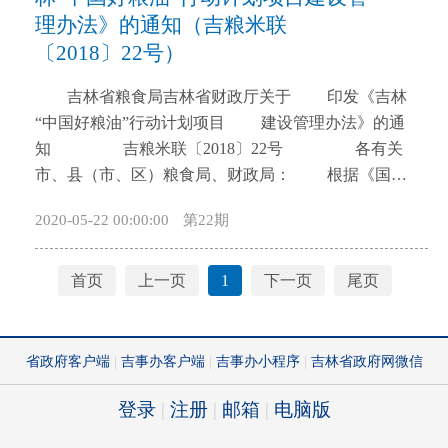
途径。 （二）基本原则。 ——合作发展，互
采方法难以确定，需要省国土资源厅出具相关报告
管理的指导意见（暂行）》，现印发给你们，请遵照
理办法》的通知（吉粮米联
利共赢。农业对外合作要秉承合作精神，兼顾各方利
的，适用本办法。 第三条 非法采矿主要指违反矿
执行。 吉林省林业厅 2018年10月8日
〔2018〕22号）
益，发挥各自优势，取长补短，相互包容，分享农业
产资源法的规定，未取得采矿许可证开采矿产资源的
吉林省林业厅加强林业系统自然保护区 规范
领域发展智慧、经验和成果，达成共同发展的合作目
行为。具有下列情形之一的，应当认定为“未取得采矿
化管理的指导意见（暂行） 党的十八大以
吉林省粮食局吉林省财政厅关于 印发《吉林
标。 ——政府引导，企业主体。以企业为主体，
许可证”。 （一）无采矿许可证的； （二）
来，在国家和省委、省政府的正确领导下，各级林业
“中国好粮油”行动计划项目 建设管理办法》的通
发挥市场配置资源的决定性作用，强化政府推动，提
采矿许可证被注销、吊销、撤销的； （三）超越
主管部门积极推进林业自然保护区建设管理工作，取
知 吉粮米联〔2018〕22号 各有关
升市场运作能力，深化“放管服”改革，强化农业对外
采矿许可证规定的矿区范围或者开采范围的；
得了显著成效。截至2017年底，全省共建有林业系统
市、县（市、区）粮食局、财政局： 根据《国家
合作的政策支持力度，优化农业对外合作环境，调动
（四）超出采矿许可证规定的矿种的（共生、伴生矿
管理的自然保护区44个（含松花江三湖保护区），总
粮食局财政部关于印发“优质粮食工程”实施方案的通
2020-05-22 00:00:00
第22期
企业参与农业合作的积极性，增强农业国际竞争力和
种除外）； （五）其他未取得采矿许可证的情
面积约258万公顷，占全省幅员面积的13.8%。自然保
知》（国粮财〔2017〕180号）要求，为加快推进全省
市场开拓能力。 ——统筹谋划，突出重点。依托
形。 第四条 破坏性采矿主要指没有按照国土资源
护区在保护珍稀濒危野生动植物及栖息地等自然资源
“中国好粮油”行动计划实施，规范项目建设管理，省
我省农业资源禀赋和合作基础，围绕重点区域、主导
主管部门审查认可的矿产资源开发利用方案采矿，导
及生态系统，维护生态安全，促进生态文明建设方面
粮食局、省财政厅研究制定了《吉林“中国好粮油”行
首页
上一页
1
下一页
尾页
产业和重要农产品，进行科学规划，优化区域布局，
致矿产资源应该采出但因矿床破坏已难以采出的行
发挥了重要作用。但我省林业系统自然保护区基础工
动计划项目建设管理办法》，现印发给你们，请认真
提升我省农业对外合作层次。 ——分类指导，防
为。 第五条 出具非法采矿、破坏性采矿造成矿产
作比较薄弱,体制机制不`够完善、经费投入严重不足、
贯彻执行。 吉林省粮食局 吉林省财政
范风险。针对不同国家和地区的不同项目，鼓励多样
资源破坏价值相关报告，应当坚持依法依规、客观公
建设管理工作不够规范、科研监测水平较低等问题还
厅 2018年3月1日 吉林“中国好粮油”行
化发展，差异化指导，提升合作水平；审时度势，做
正的原则。 第六条 省国土资源厅设立非法采矿、
未得到有效解决，生物多样性保护面临严重挑战。为
动计划 项目建设管理办法（试行） 第
好预案，防止盲目跟风和无序竞争，增强风险意识，
破坏性采矿造成矿产资源破坏价值报告审查委员会
进一步规范林业系统自然保护区建设和管理，提高建
一条 根据《国家粮食局财政部关于印发“优质粮食工
稳步推进农业对外合作。 （三）任务目标。到
（以下简称审查委员会），负责非法采矿、破坏性采
设管理水平和能力，现提出如下意见。 一、总体
程”实施方案的通知》（国粮财〔2017〕180号）精