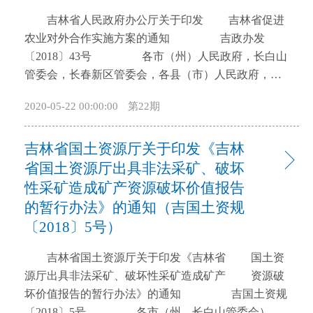
开
吉林省人民政府办公厅关于印发 吉林省促进
导
农业对外合作实施方案的通知 吉政办发
盲
〔2018〕43号 各市（州）人民政府，长白山
模
管委会，长春新区管委会，各县（市）人民政府，省
式
政府各厅委办、各直属机构： 《吉林省促进农业
2020-05-22 00:00:00
第22期
对外合作实施方案》已经省政府同意，现印发给你
们，请认真贯彻落实。 吉林省人民政府办公
吉林省国土资源厅关于印发《吉林
厅 2018年11月13日 吉林省促进农业对
外合作实施方案 促进农业对外合作是深入实
省国土资源厅出具非法采矿、破坏
施乡村振兴战略，加快农业农村现代化建设的重要战
性采矿造成矿产资源破坏价值报告
略举措，是深化农业供给侧结构性改革，如期完成率
的暂行办法》的通知（吉国土资规
先实现农业现代化目标，拓展农业发展空间，振兴吉
〔2018〕5号）
林老工业基地的内在要求，是在全面融入“一带一路”
建设中，构建新的农业开放合作格局，提高农业资源
吉林省国土资源厅关于印发《吉林省 国土资
配置能力、提高农业竞争力的战略举措。随着我省融
源厅出具非法采矿、破坏性采矿造成矿产 资源破
入“一带一路”建设的不断深入，农业对外合作日趋深
坏价值报告的暂行办法》的通知 吉国土资规
化，“走出去”已经成为我省农业现代化建设的重要组
〔2018〕5号 各市（州，长白山管委会）、