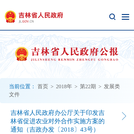
新
窗
口
打
开
无
障
碍
说
明
页
面,
当前位置：
首页
>
2018年
>
第22期
>
发展类
按
文件
Alt
加
波
吉林省人民政府办公厅关于印发吉
浪
林省促进农业对外合作实施方案的
键
通知（吉政办发〔2018〕43号）
打