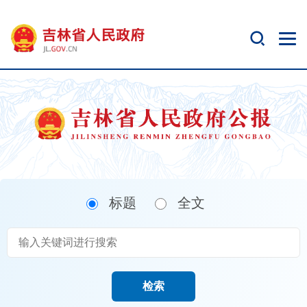
新
窗
口
打
开
无
障
碍
说
明
页
面,
标题
全文
按
Alt
加
波
浪
键
检索
打