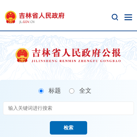
新
窗
口
打
开
无
障
碍
说
明
页
面,
标题
全文
按
Alt
加
波
浪
键
检索
打