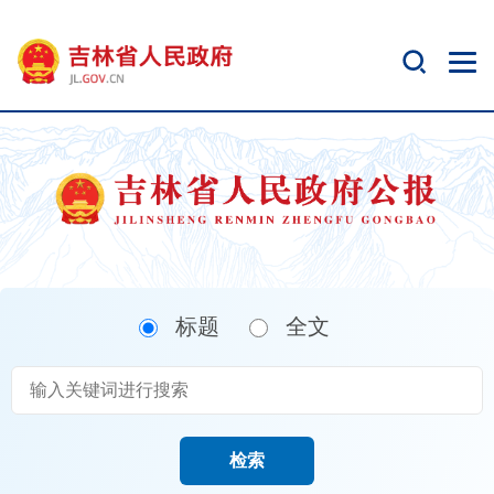
新
窗
口
打
开
无
障
碍
说
明
页
面,
标题
全文
按
Alt
加
波
浪
键
检索
打