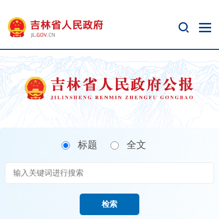
新
窗
口
打
开
无
障
碍
说
明
页
面,
标题
全文
按
Alt
加
波
浪
键
检索
打