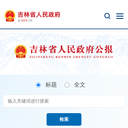
新
窗
口
打
开
无
障
碍
说
明
页
面,
标题
全文
按
Alt
加
波
浪
键
检索
打